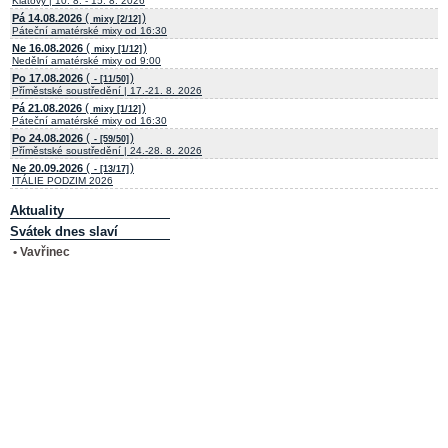
Klatovy | 10. 8. - 15. 8. 2026
(
)
Pá 14.08.2026
mixy [2/12]
Páteční amatérské mixy od 16:30
(
)
Ne 16.08.2026
mixy [1/12]
Nedělní amatérské mixy od 9:00
(
)
Po 17.08.2026
- [11/50]
Příměstské soustředění | 17.-21. 8. 2026
(
)
Pá 21.08.2026
mixy [1/12]
Páteční amatérské mixy od 16:30
(
)
Po 24.08.2026
- [59/50]
Příměstské soustředění | 24.-28. 8. 2026
(
)
Ne 20.09.2026
- [13/17]
ITÁLIE PODZIM 2026
Aktuality
Svátek dnes slaví
• Vavřinec