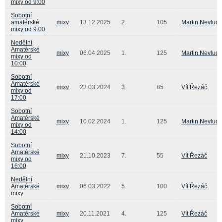
mixy od 9:00
Sobotní
amatérské
mixy
13.12.2025
2.
105
Martin Nevlud
mixy od 9:00
Nedělní
Amatérské
mixy
06.04.2025
1.
125
Martin Nevlud
mixy od
10:00
Sobotní
Amatérské
mixy
23.03.2024
3.
85
Vít Řezáč
mixy od
17:00
Sobotní
Amatérské
mixy
10.02.2024
1.
125
Martin Nevlud
mixy od
14:00
Sobotní
Amatérské
mixy
21.10.2023
7.
55
Vít Řezáč
mixy od
16:00
Nedělní
Amatérské
mixy
06.03.2022
5.
100
Vít Řezáč
mixy
Sobotní
Amatérské
mixy
20.11.2021
4.
125
Vít Řezáč
mixy