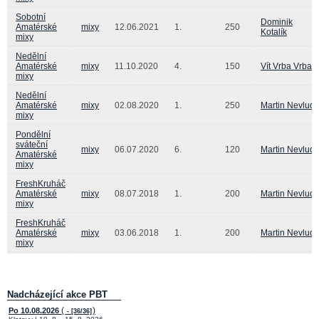
Sobotní
Dominik
Amatérské
mixy
12.06.2021
1.
250
Kotalík
mixy
Nedělní
Amatérské
mixy
11.10.2020
4.
150
Vít Vrba Vrba
mixy
Nedělní
Amatérské
mixy
02.08.2020
1.
250
Martin Nevlud
mixy
Pondělní
sváteční
mixy
06.07.2020
6.
120
Martin Nevlud
Amatérské
mixy
FreshKruháč
Amatérské
mixy
08.07.2018
1.
200
Martin Nevlud
mixy
FreshKruháč
Amatérské
mixy
03.06.2018
1.
200
Martin Nevlud
mixy
Nadcházející akce PBT
(
)
Po 10.08.2026
- [36/36]