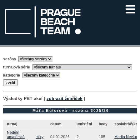
sezóna
turnajová série
kategorie
Výsledky PBT akcí (
zobrazit žebříček
)
Máťa Bútorová - sezóna 2025/26
turnaj
datum
umístění
body
spoluhráč(ka)
Nedělní
amatérské
mixy
04.01.2026
2.
105
Martin Nevlud