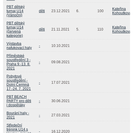
PBT dětský
Kateřina
turnaj U14
děti
23.12.2021
6.
100
Kohoutková
(Vánoční)
PBT dětský
turnaj U14
Kateřina
děti
21.11.2021
5.
110
(červená
Kohoutková
kategorie)
Výstavba
-
10.10.2021
nafukovací haly
Příměstské
soustředění 3 -
-
09.08.2021
Praha 9.-13. 8.
2021
Pobytové
soustředění -
-
17.07.2021
Dolní Čermná
17.-24. 7. 2021
PBT BEACH
PARTY pro děti
-
30.06.2021
i dospěláky
Bourání haly -
-
27.03.2021
2021
Středeční
trénink U14 s
-
16.12.2020