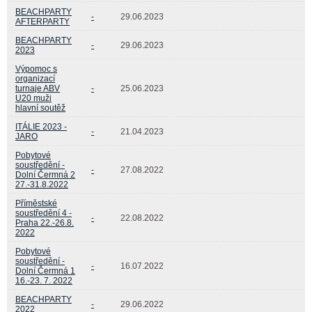
BEACHPARTY
-
29.06.2023
AFTERPARTY
BEACHPARTY
-
29.06.2023
2023
Výpomoc s
organizací
turnaje ABV
-
25.06.2023
U20 muži
hlavní soutěž
ITÁLIE 2023 -
-
21.04.2023
JARO
Pobytové
soustředění -
-
27.08.2022
Dolní Čermná 2
27.-31.8.2022
Příměstské
soustředění 4 -
-
22.08.2022
Praha 22.-26.8.
2022
Pobytové
soustředění -
-
16.07.2022
Dolní Čermná 1
16.-23. 7. 2022
BEACHPARTY
-
29.06.2022
2022