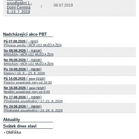
soustředění 1 -
-
06.07.2019
Dolní Čermná
6.-13. 7. 2019
Nadcházející akce PBT
(
)
Pá 07.08.2026
- [1/1]
Příprava areálu | MČR U22 MUŽŮ A ŽEN
(
)
So 08.08.2026
- [14/14]
BRIGÁDA | MČR U22 MUŽŮ A ŽEN
(
)
Ne 09.08.2026
- [12/12]
BRIGÁDA | MČR U22 MUŽŮ A ŽEN
(
)
Po 10.08.2026
- [36/36]
Klatovy | 10. 8. - 15. 8. 2026
(
)
Pá 14.08.2026
mixy [1/12]
Páteční amatérské mixy od 16:30
(
)
Ne 16.08.2026
mixy [1/12]
Nedělní amatérské mixy od 9:00
(
)
Po 17.08.2026
- [10/50]
Příměstské soustředění | 17.-21. 8. 2026
(
)
Po 24.08.2026
- [58/50]
Příměstské soustředění | 24.-28. 8. 2026
Aktuality
Svátek dnes slaví
• Oldřiška