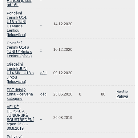
Hankou (písek)
od 16h
Pondělní
trénink U14,
U16 a JUNI
-
14.12.2020
U14mix s
Lenkou
(tělocvična)
Čtvrteční
trénink U14 a
-
10.12.2020
JUNI U14mix s
Lenkou (písek)
Středeční
trénink JUNI
U14 Mix - U18 s
děti
09.12.2020
Jirkou
(tělocvična)
PBT dětský
Natálie
turnaj - červená
děti
23.05.2020
8.
80
Pálová
kategorie
VELKÉ
DĚTSKÉ A
JUNIORSKÉ
-
26.08.2019
SOUSTŘEDĚNÍ
srpen 26.8. -
30.8.2019
Pobytové