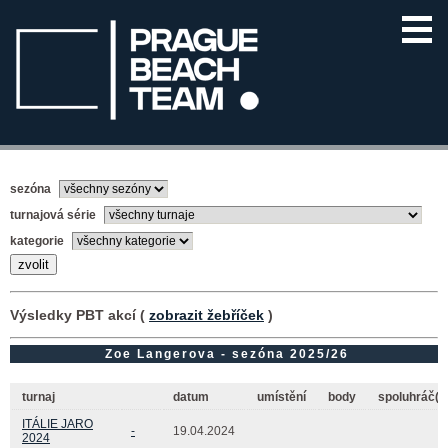
sezóna
turnajová série
kategorie
Výsledky PBT akcí (
zobrazit žebříček
)
Zoe Langerova - sezóna 2025/26
turnaj
datum
umístění
body
spoluhráč(k
ITÁLIE JARO
-
19.04.2024
2024