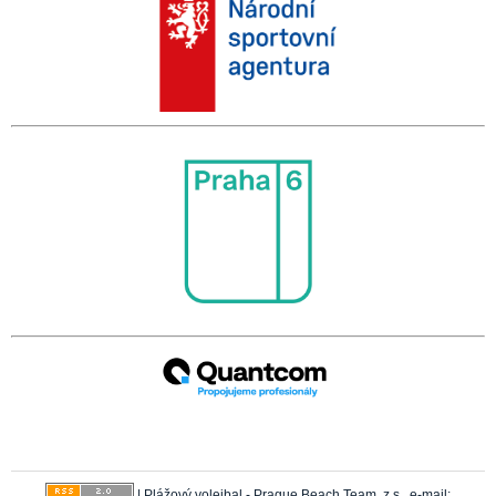
|
Plážový volejbal - Prague Beach Team, z.s.
, e-mail: