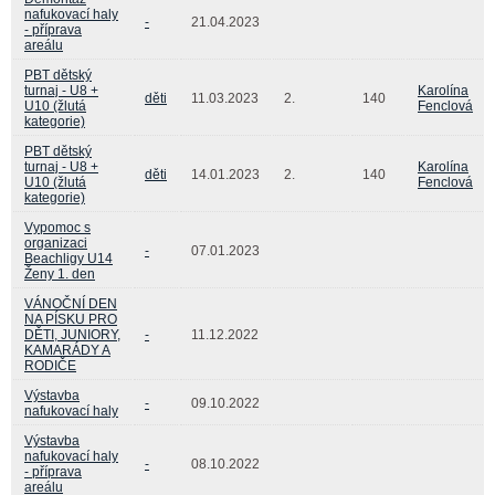
nafukovací haly
-
21.04.2023
- příprava
areálu
PBT dětský
turnaj - U8 +
Karolína
děti
11.03.2023
2.
140
U10 (žlutá
Fenclová
kategorie)
PBT dětský
turnaj - U8 +
Karolína
děti
14.01.2023
2.
140
U10 (žlutá
Fenclová
kategorie)
Vypomoc s
organizaci
-
07.01.2023
Beachligy U14
Ženy 1. den
VÁNOČNÍ DEN
NA PÍSKU PRO
DĚTI, JUNIORY,
-
11.12.2022
KAMARÁDY A
RODIČE
Výstavba
-
09.10.2022
nafukovací haly
Výstavba
nafukovací haly
-
08.10.2022
- příprava
areálu