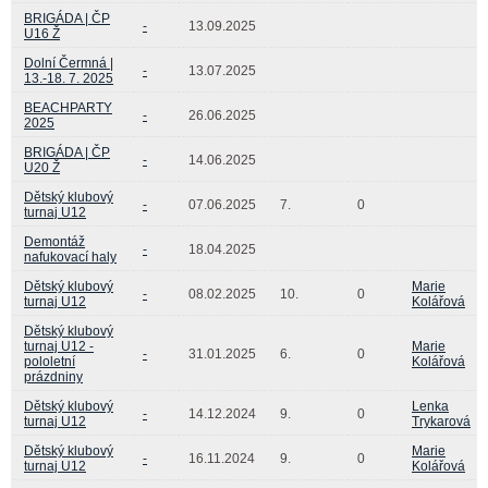
BRIGÁDA | ČP
-
13.09.2025
U16 Ž
Dolní Čermná |
-
13.07.2025
13.-18. 7. 2025
BEACHPARTY
-
26.06.2025
2025
BRIGÁDA | ČP
-
14.06.2025
U20 Ž
Dětský klubový
-
07.06.2025
7.
0
turnaj U12
Demontáž
-
18.04.2025
nafukovací haly
Dětský klubový
Marie
-
08.02.2025
10.
0
turnaj U12
Kolářová
Dětský klubový
turnaj U12 -
Marie
-
31.01.2025
6.
0
pololetní
Kolářová
prázdniny
Dětský klubový
Lenka
-
14.12.2024
9.
0
turnaj U12
Trykarová
Dětský klubový
Marie
-
16.11.2024
9.
0
turnaj U12
Kolářová