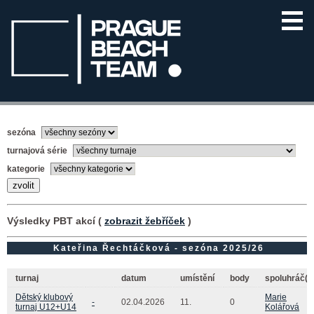
sezóna
turnajová série
kategorie
Výsledky PBT akcí (
zobrazit žebříček
)
Kateřina Řechtáčková - sezóna 2025/26
turnaj
datum
umístění
body
spoluhráč(k
Dětský klubový
Marie
-
02.04.2026
11.
0
turnaj U12+U14
Kolářová