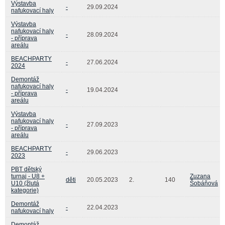
Výstavba
-
29.09.2024
nafukovací haly
Výstavba
nafukovací haly
-
28.09.2024
- příprava
areálu
BEACHPARTY
-
27.06.2024
2024
Demontáž
nafukovací haly
-
19.04.2024
- příprava
areálu
Výstavba
nafukovací haly
-
27.09.2023
- příprava
areálu
BEACHPARTY
-
29.06.2023
2023
PBT dětský
turnaj - U8 +
Zuzana
děti
20.05.2023
2.
140
U10 (žlutá
Šobáňová
kategorie)
Demontáž
-
22.04.2023
nafukovací haly
Demontáž