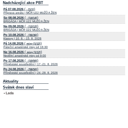
Nadcházející akce PBT
(
)
Pá 07.08.2026
- [1/1]
Příprava areálu | MČR U22 MUŽŮ A ŽEN
(
)
So 08.08.2026
- [14/14]
BRIGÁDA | MČR U22 MUŽŮ A ŽEN
(
)
Ne 09.08.2026
- [12/12]
BRIGÁDA | MČR U22 MUŽŮ A ŽEN
(
)
Po 10.08.2026
- [36/36]
Klatovy | 10. 8. - 15. 8. 2026
(
)
Pá 14.08.2026
mixy [1/12]
Páteční amatérské mixy od 16:30
(
)
Ne 16.08.2026
mixy [1/12]
Nedělní amatérské mixy od 9:00
(
)
Po 17.08.2026
- [10/50]
Příměstské soustředění | 17.-21. 8. 2026
(
)
Po 24.08.2026
- [58/50]
Příměstské soustředění | 24.-28. 8. 2026
Aktuality
Svátek dnes slaví
• Lada