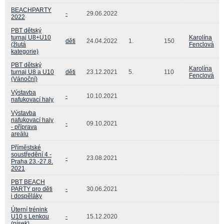
BEACHPARTY
-
29.06.2022
2022
PBT dětský
turnaj U8+U10
Karolína
děti
24.04.2022
1.
150
(žlutá
Fenclová
kategorie)
PBT dětský
Karolína
turnaj U8 a U10
děti
23.12.2021
5.
110
Fenclová
(Vánoční)
Výstavba
-
10.10.2021
nafukovací haly
Výstavba
nafukovací haly
-
09.10.2021
- příprava
areálu
Příměstské
soustředění 4 -
-
23.08.2021
Praha 23.-27.8.
2021
PBT BEACH
PARTY pro děti
-
30.06.2021
i dospěláky
Úterní trénink
U10 s Lenkou
-
15.12.2020
(písek)