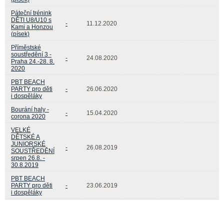
Páteční trénink
DĚTI U8/U10 s
-
11.12.2020
Kami a Honzou
(písek)
Příměstské
soustředění 3 -
-
24.08.2020
Praha 24.-28. 8.
2020
PBT BEACH
PARTY pro děti
-
26.06.2020
i dospěláky
Bourání haly -
-
15.04.2020
corona 2020
VELKÉ
DĚTSKÉ A
JUNIORSKÉ
-
26.08.2019
SOUSTŘEDĚNÍ
srpen 26.8. -
30.8.2019
PBT BEACH
PARTY pro děti
-
23.06.2019
i dospěláky