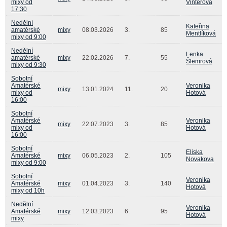
mixy od
Vinterova
17:30
Nedělní
Kateřina
amatérské
mixy
08.03.2026
3.
85
Mentlíková
mixy od 9:00
Nedělní
Lenka
amatérské
mixy
22.02.2026
7.
55
Šlemrová
mixy od 9:30
Sobotní
Amatérské
Veronika
mixy
13.01.2024
11.
20
mixy od
Hotová
16:00
Sobotní
Amatérské
Veronika
mixy
22.07.2023
3.
85
mixy od
Hotová
16:00
Sobotní
Eliska
Amatérské
mixy
06.05.2023
2.
105
Novakova
mixy od 9:00
Sobotní
Veronika
Amatérské
mixy
01.04.2023
3.
140
Hotová
mixy od 10h
Nedělní
Veronika
Amatérské
mixy
12.03.2023
6.
95
Hotová
mixy