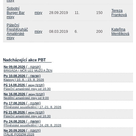
mixy
Sobotní
Tereza
Burger Bar
mixy
28.09.2019
11.
150
Franková
mixy
Páteční
FreshKruháč
Kateřina
mixy
08.03.2019
6.
200
Amatérské
Mentlíková
mixy
Nadcházející akce PBT
(
)
Ne 09.08.2026
- [12/12]
BRIGÁDA | MČR U22 MUŽŮ A ŽEN
(
)
Po 10.08.2026
- [36/36]
Klatovy | 10. 8. - 15. 8. 2026
(
)
Pá 14.08.2026
mixy [1/12]
Páteční amatérské mixy od 16:30
(
)
Ne 16.08.2026
mixy [1/12]
Nedělní amatérské mixy od 9:00
(
)
Po 17.08.2026
- [11/50]
Příměstské soustředění | 17.-21. 8. 2026
(
)
Pá 21.08.2026
mixy [1/12]
Páteční amatérské mixy od 16:30
(
)
Po 24.08.2026
- [58/50]
Příměstské soustředění | 24.-28. 8. 2026
(
)
Ne 20.09.2026
- [13/17]
ITÁLIE PODZIM 2026