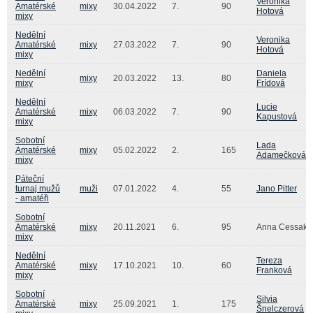
Veronika
Amatérské
mixy
30.04.2022
7.
90
Hotová
mixy
Nedělní
Veronika
Amatérské
mixy
27.03.2022
7.
90
Hotová
mixy
Nedělní
Daniela
mixy
20.03.2022
13.
80
mixy
Frídová
Nedělní
Lucie
Amatérské
mixy
06.03.2022
7.
90
Kapustová
mixy
Sobotní
Lada
Amatérské
mixy
05.02.2022
2.
165
Adamečková
mixy
Páteční
turnaj mužů
muži
07.01.2022
4.
55
Jano Pitter
- amatéři
Sobotní
Amatérské
mixy
20.11.2021
6.
95
Anna Cessak
mixy
Nedělní
Tereza
Amatérské
mixy
17.10.2021
10.
60
Franková
mixy
Sobotní
Silvia
Amatérské
mixy
25.09.2021
1.
175
Šnelczerová