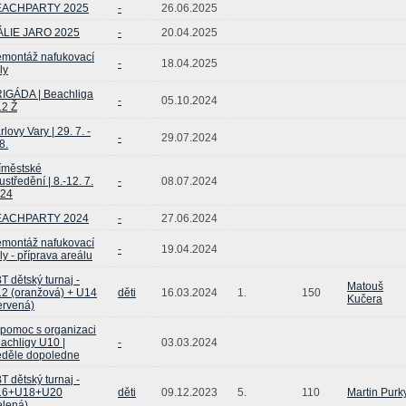
EACHPARTY 2025
-
26.06.2025
ÁLIE JARO 2025
-
20.04.2025
montáž nafukovací
-
18.04.2025
ly
IGÁDA | Beachliga
-
05.10.2024
2 Ž
rlovy Vary | 29. 7. -
-
29.07.2024
8.
íměstské
ustředění | 8.-12. 7.
-
08.07.2024
24
EACHPARTY 2024
-
27.06.2024
montáž nafukovací
-
19.04.2024
ly - příprava areálu
T dětský turnaj -
Matouš
2 (oranžová) + U14
děti
16.03.2024
1.
150
Kučera
ervená)
pomoc s organizaci
achligy U10 |
-
03.03.2024
děle dopoledne
T dětský turnaj -
16+U18+U20
děti
09.12.2023
5.
110
Martin Purk
elená)