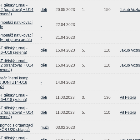
T dětský turnaj -
2 (oranžová) + U14
děti
20.05.2023
1.
150
Jakub Vozk
ervená)
montáž nafukovací
-
22.04.2023
ly
montáž nafukovací
-
21.04.2023
ly - příprava areálu
T dětský turnaj -
děti
15.04.2023
5.
110
Jakub Vozk
6+U18 (zelená)
T dětský turnaj -
2 (oranžová) + U14
děti
15.04.2023
5.
110
Jakub Vozk
ervená)
teční herní kemp
o JUNI U14-U16
-
14.04.2023
ži
T dětský turnaj -
děti
11.03.2023
3.
130
Vít Petera
6+U18 (zelená)
T dětský turnaj -
2 (oranžová) + U14
děti
11.03.2023
5.
110
Vít Petera
ervená)
pomoc s organizací
muži
03.02.2023
ČR U20 chlapců
T dětský turnaj -