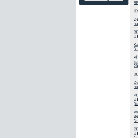
B
IT
De
ha
BR
U1
Ka
3. 
Př
so
20
B
De
ha
PB
U1
(č
Vy
Be
Ne
PB
U
(z