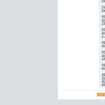
(č
Vý
ha
Př
so
23
Př
so
2.
P
pr
Př
so
24
P
pr
V
J
S
26