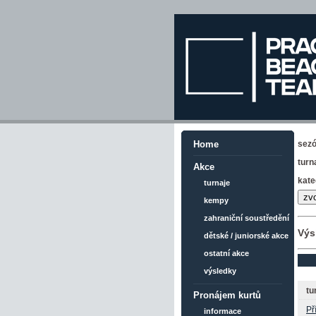
sez
Home
turn
Akce
kate
turnaje
kempy
zahraniční soustředění
Výs
dětské / juniorské akce
ostatní akce
výsledky
tu
Pronájem kurtů
Př
informace