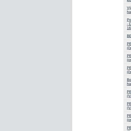
Vý
ha
Po
- 
16
B
PB
(č
PB
(o
PB
(č
Bo
ha
PB
(V
PB
(V
PB
(o
PB