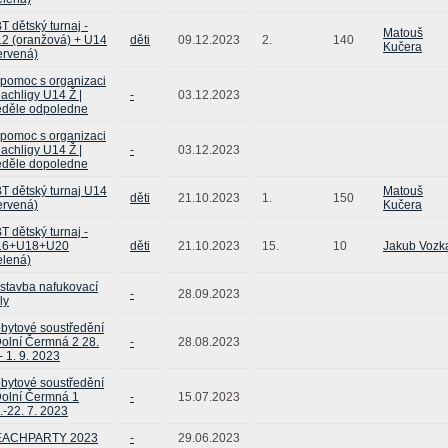
T dětský turnaj -
Matouš
2 (oranžová) + U14
děti
09.12.2023
2.
140
Kučera
ervená)
pomoc s organizaci
achligy U14 Ž |
-
03.12.2023
děle odpoledne
pomoc s organizaci
achligy U14 Ž |
-
03.12.2023
děle dopoledne
T dětský turnaj U14
Matouš
děti
21.10.2023
1.
150
ervená)
Kučera
T dětský turnaj -
16+U18+U20
děti
21.10.2023
15.
10
Jakub Vozk
elená)
stavba nafukovací
-
28.09.2023
ly
bytové soustředění
Dolní Čermná 2 28.
-
28.08.2023
 - 1. 9. 2023
bytové soustředění
Dolní Čermná 1
-
15.07.2023
.-22. 7. 2023
EACHPARTY 2023
-
29.06.2023