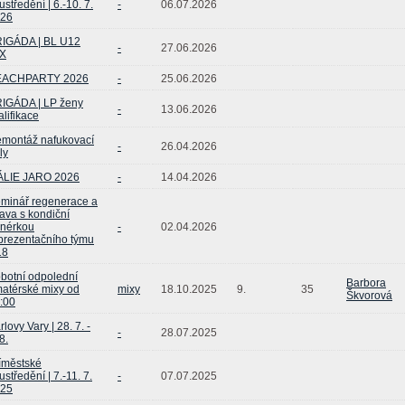
ustředění | 6.-10. 7.
-
06.07.2026
26
IGÁDA | BL U12
-
27.06.2026
X
EACHPARTY 2026
-
25.06.2026
IGÁDA | LP ženy
-
13.06.2026
alifikace
montáž nafukovací
-
26.04.2026
ly
ÁLIE JARO 2026
-
14.04.2026
minář regenerace a
rava s kondiční
enérkou
-
02.04.2026
prezentačního týmu
18
botní odpolední
Barbora
atérské mixy od
mixy
18.10.2025
9.
35
Škvorová
:00
rlovy Vary | 28. 7. -
-
28.07.2025
8.
íměstské
ustředění | 7.-11. 7.
-
07.07.2025
25