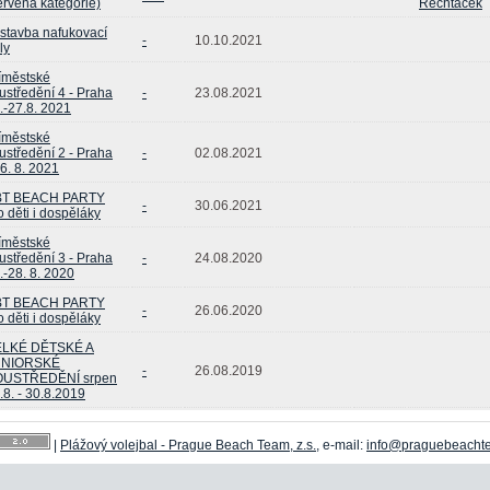
ervená kategorie)
Řechtáček
stavba nafukovací
-
10.10.2021
ly
íměstské
ustředění 4 - Praha
-
23.08.2021
.-27.8. 2021
íměstské
ustředění 2 - Praha
-
02.08.2021
-6. 8. 2021
BT BEACH PARTY
-
30.06.2021
o děti i dospěláky
íměstské
ustředění 3 - Praha
-
24.08.2020
.-28. 8. 2020
BT BEACH PARTY
-
26.06.2020
o děti i dospěláky
ELKÉ DĚTSKÉ A
UNIORSKÉ
-
26.08.2019
OUSTŘEDĚNÍ srpen
.8. - 30.8.2019
|
Plážový volejbal - Prague Beach Team, z.s.
, e-mail:
info@praguebeacht