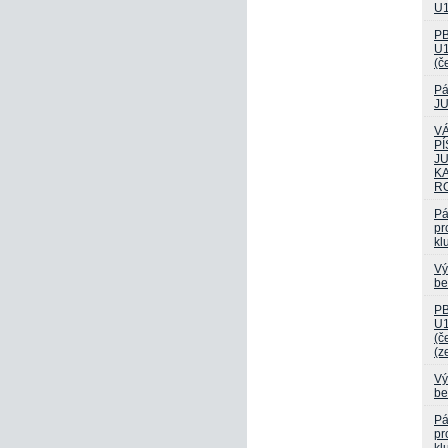
U1
PB
U1
(č
Pá
JU
V
PÍ
JU
K
R
Pá
pr
kl
Vý
be
PB
U1
(č
(z
Vý
be
Pá
pr
kl