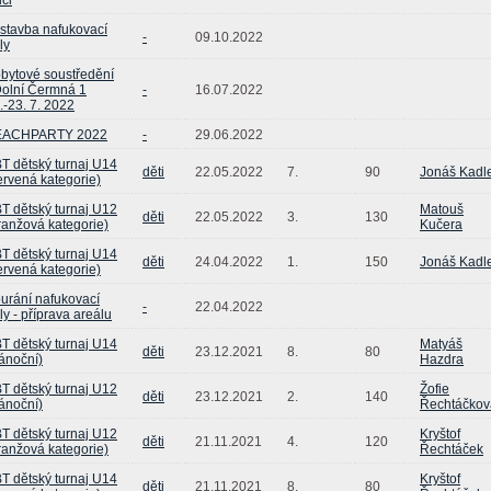
stavba nafukovací
-
09.10.2022
ly
bytové soustředění
Dolní Čermná 1
-
16.07.2022
.-23. 7. 2022
EACHPARTY 2022
-
29.06.2022
T dětský turnaj U14
děti
22.05.2022
7.
90
Jonáš Kadl
ervená kategorie)
T dětský turnaj U12
Matouš
děti
22.05.2022
3.
130
ranžová kategorie)
Kučera
T dětský turnaj U14
děti
24.04.2022
1.
150
Jonáš Kadl
ervená kategorie)
urání nafukovací
-
22.04.2022
ly - příprava areálu
T dětský turnaj U14
Matyáš
děti
23.12.2021
8.
80
ánoční)
Hazdra
T dětský turnaj U12
Žofie
děti
23.12.2021
2.
140
ánoční)
Řechtáčkov
T dětský turnaj U12
Kryštof
děti
21.11.2021
4.
120
ranžová kategorie)
Řechtáček
T dětský turnaj U14
Kryštof
děti
21.11.2021
8.
80