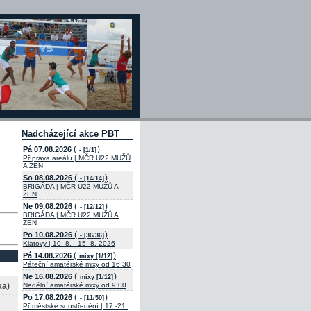
Nadcházející akce PBT
(
)
Pá 07.08.2026
- [1/1]
Příprava areálu | MČR U22 MUŽŮ
A ŽEN
(
)
So 08.08.2026
- [14/14]
BRIGÁDA | MČR U22 MUŽŮ A
ŽEN
(
)
Ne 09.08.2026
- [12/12]
BRIGÁDA | MČR U22 MUŽŮ A
ŽEN
(
)
Po 10.08.2026
- [36/36]
Klatovy | 10. 8. - 15. 8. 2026
(
)
Pá 14.08.2026
mixy [1/12]
Páteční amatérské mixy od 16:30
(
)
Ne 16.08.2026
mixy [1/12]
ka)
Nedělní amatérské mixy od 9:00
(
)
Po 17.08.2026
- [11/50]
Příměstské soustředění | 17.-21.