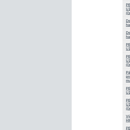
PB
U1
(č
De
ha
De
ha
PB
U1
PB
U1
(č
Pá
pr
mu
PB
U1
PB
U1
(č
Vý
HM
PB