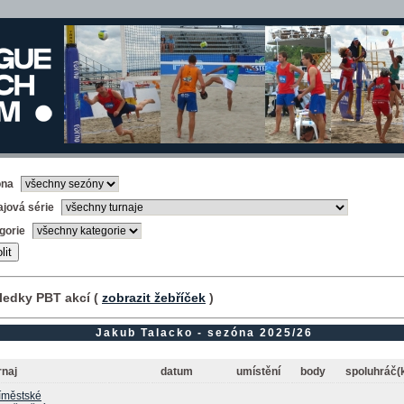
óna
ajová série
gorie
ledky PBT akcí (
zobrazit žebříček
)
Jakub Talacko - sezóna 2025/26
rnaj
datum
umístění
body
spoluhráč(
íměstské