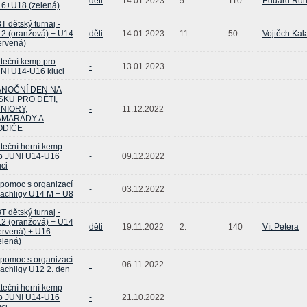
děti
14.01.2023
5.
110
Eduard Run
6+U18 (zelená)
T dětský turnaj -
2 (oranžová) + U14
děti
14.01.2023
11.
50
Vojtěch Kal
ervená)
teční kemp pro
-
13.01.2023
NI U14-U16 kluci
ÁNOČNÍ DEN NA
SKU PRO DĚTI,
NIORY,
-
11.12.2022
AMARÁDY A
ODIČE
teční herní kemp
o JUNI U14-U16
-
09.12.2022
uci
pomoc s organizací
-
03.12.2022
achligy U14 M + U8
T dětský turnaj -
2 (oranžová) + U14
děti
19.11.2022
2.
140
Vít Petera
ervená) + U16
elená)
pomoc s organizací
-
06.11.2022
achligy U12 2. den
teční herní kemp
o JUNI U14-U16
-
21.10.2022
uci