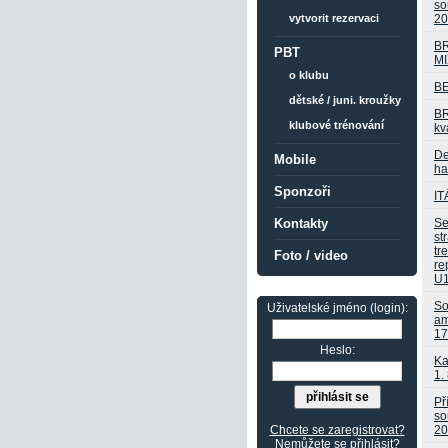
so
20
vytvorit rezervaci
BR
PBT
MI
o klubu
B
dětské / juni. kroužky
BR
klubové trénování
kv
De
Mobile
ha
Sponzoři
IT
Se
Kontakty
st
tr
Foto / video
re
U
So
Uživatelské jméno (login):
am
17
Heslo:
Ka
1. 
Př
so
20
Chcete se zaregistrovat?
Nemůžete se přihlásit?