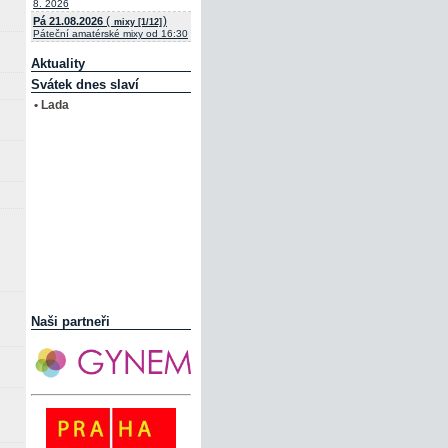
8. 2026
(
)
Pá 21.08.2026
mixy [1/12]
Páteční amatérské mixy od 16:30
Aktuality
Svátek dnes slaví
• Lada
Naši partneři