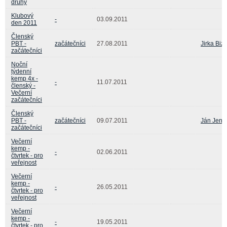
druhý
Klubový
-
03.09.2011
den 2011
Členský
PBT -
začátečníci
27.08.2011
Jirka Biz
začátečníci
Noční
týdenní
kemp 4x -
-
11.07.2011
členský -
Večerní
začátečníci
Členský
PBT -
začátečníci
09.07.2011
Ján Jenč
začátečníci
Večerní
kemp -
-
02.06.2011
čtvrtek - pro
veřejnost
Večerní
kemp -
-
26.05.2011
čtvrtek - pro
veřejnost
Večerní
kemp -
-
19.05.2011
čtvrtek - pro