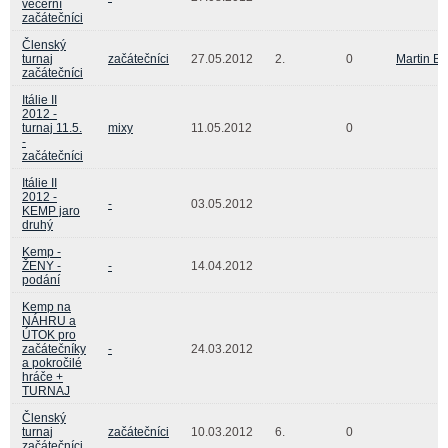
večerní
začátečníci
Členský
turnaj
začátečníci
27.05.2012
2.
0
Martin B
začátečníci
Itálie II
2012 -
turnaj 11.5.
mixy
11.05.2012
0
-
začátečníci
Itálie II
2012 -
-
03.05.2012
KEMP jaro
druhý
Kemp -
ŽENY -
-
14.04.2012
podání
Kemp na
NÁHRU a
ÚTOK pro
začátečníky
-
24.03.2012
a pokročilé
hráče +
TURNAJ
Členský
turnaj
začátečníci
10.03.2012
6.
0
začátečníci