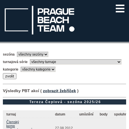
sezóna
turnajová série
kategorie
Výsledky PBT akcí (
zobrazit žebříček
)
Tereza Čeplová - sezóna 2025/26
turnaj
datum
umístění
body
spoluhrá
Členský
kemp
-
27.08.2012