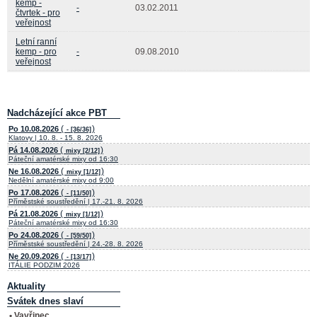
kemp -
-
03.02.2011
čtvrtek - pro
veřejnost
Letní ranní
kemp - pro
-
09.08.2010
veřejnost
Nadcházející akce PBT
(
)
Po 10.08.2026
- [36/36]
Klatovy | 10. 8. - 15. 8. 2026
(
)
Pá 14.08.2026
mixy [2/12]
Páteční amatérské mixy od 16:30
(
)
Ne 16.08.2026
mixy [1/12]
Nedělní amatérské mixy od 9:00
(
)
Po 17.08.2026
- [11/50]
Příměstské soustředění | 17.-21. 8. 2026
(
)
Pá 21.08.2026
mixy [1/12]
Páteční amatérské mixy od 16:30
(
)
Po 24.08.2026
- [59/50]
Příměstské soustředění | 24.-28. 8. 2026
(
)
Ne 20.09.2026
- [13/17]
ITÁLIE PODZIM 2026
Aktuality
Svátek dnes slaví
• Vavřinec