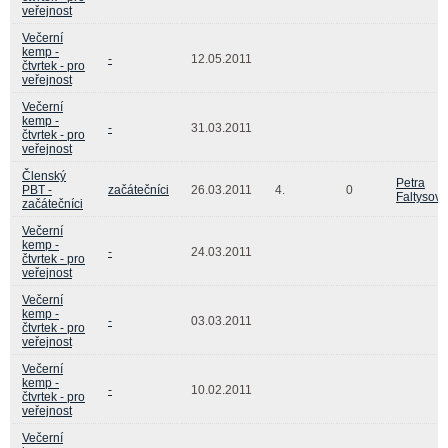
veřejnost
Večerní
kemp -
-
12.05.2011
čtvrtek - pro
veřejnost
Večerní
kemp -
-
31.03.2011
čtvrtek - pro
veřejnost
Členský
Petra
PBT -
začátečníci
26.03.2011
4.
0
Faltysová
začátečníci
Večerní
kemp -
-
24.03.2011
čtvrtek - pro
veřejnost
Večerní
kemp -
-
03.03.2011
čtvrtek - pro
veřejnost
Večerní
kemp -
-
10.02.2011
čtvrtek - pro
veřejnost
Večerní