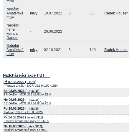
mixy
Nedělní
Amatérské
mixy
10.07.2022
8.
85
Radek Houser
mixy
Nedělní
herní
-
26.06.2022
kemp s
Danem
Sobotní
Amatérské
mixy
02.10.2021
3.
140
Radek Houser
mixy
Nadcházející akce PBT
(
)
Pá 07.08.2026
- [1/1]
Příprava areálu | MČR U22 MUŽŮ A ŽEN
(
)
So 08.08.2026
- [14/14]
BRIGÁDA | MČR U22 MUŽŮ A ŽEN
(
)
Ne 09.08.2026
- [12/12]
BRIGÁDA | MČR U22 MUŽŮ A ŽEN
(
)
Po 10.08.2026
- [36/36]
Klatovy | 10. 8. - 15. 8. 2026
(
)
Pá 14.08.2026
mixy [1/12]
Páteční amatérské mixy od 16:30
(
)
Ne 16.08.2026
mixy [1/12]
Nedělní amatérské mixy od 9:00