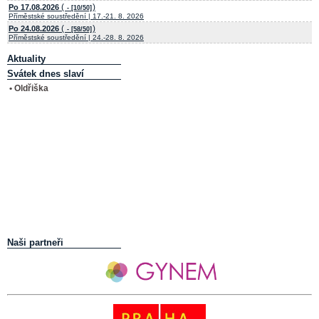
(
)
Po 17.08.2026
- [10/50]
Příměstské soustředění | 17.-21. 8. 2026
(
)
Po 24.08.2026
- [58/50]
Příměstské soustředění | 24.-28. 8. 2026
Aktuality
Svátek dnes slaví
• Oldřiška
Naši partneři