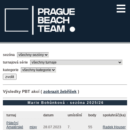
sezóna
turnajová série
kategorie
Výsledky PBT akcí (
zobrazit žebříček
)
Marie Bohůnková - sezóna 2025/26
turnaj
datum
umístění
body
spoluhráč(ka)
Páteční
Amatérské
mixy
28.07.2023
7.
55
Radek Houser