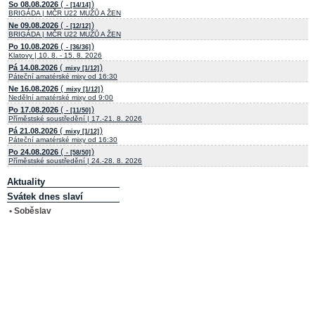
(
)
So 08.08.2026
- [14/14]
BRIGÁDA | MČR U22 MUŽŮ A ŽEN
(
)
Ne 09.08.2026
- [12/12]
BRIGÁDA | MČR U22 MUŽŮ A ŽEN
(
)
Po 10.08.2026
- [36/36]
Klatovy | 10. 8. - 15. 8. 2026
(
)
Pá 14.08.2026
mixy [1/12]
Páteční amatérské mixy od 16:30
(
)
Ne 16.08.2026
mixy [1/12]
Nedělní amatérské mixy od 9:00
(
)
Po 17.08.2026
- [11/50]
Příměstské soustředění | 17.-21. 8. 2026
(
)
Pá 21.08.2026
mixy [1/12]
Páteční amatérské mixy od 16:30
(
)
Po 24.08.2026
- [58/50]
Příměstské soustředění | 24.-28. 8. 2026
Aktuality
Svátek dnes slaví
• Soběslav