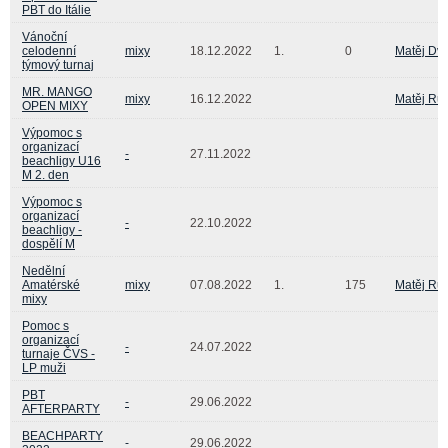
PBT do Itálie
Vánoční
celodenní
mixy
18.12.2022
1.
0
Matěj Dv
týmový turnaj
MR. MANGO
mixy
16.12.2022
Matěj Ru
OPEN MIXY
Výpomoc s
organizací
-
27.11.2022
beachligy U16
M 2. den
Výpomoc s
organizací
-
22.10.2022
beachligy -
dospělí M
Nedělní
Amatérské
mixy
07.08.2022
1.
175
Matěj Ru
mixy
Pomoc s
organizací
-
24.07.2022
turnaje ČVS -
LP muži
PBT
-
29.06.2022
AFTERPARTY
BEACHPARTY
-
29.06.2022