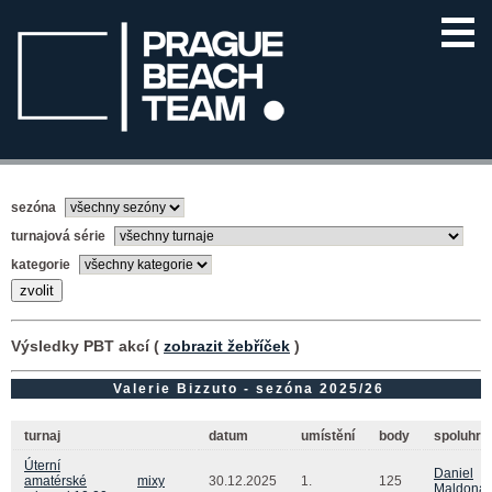
sezóna
turnajová série
kategorie
Výsledky PBT akcí (
zobrazit žebříček
)
Valerie Bizzuto - sezóna 2025/26
turnaj
datum
umístění
body
spoluhrá
Úterní
Daniel
amatérské
mixy
30.12.2025
1.
125
Maldona