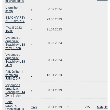
mixy od 10:00
Úterní herní
-
06.02.2024
kemp
BEACHPARTY
-
29.06.2023
AFTERPARTY
ITÁLIE 2023 -
-
21.04.2023
JARO
Vypomoc s
organizaci
-
05.03.2023
Beachligy U18
ženy 2. den
Vypomoc s
organizaci
-
28.01.2023
Beachligy U18
Muži
Páteční herní
kemp pro
-
13.01.2023
JUNI-Ž D-F
Vypomoc s
organizaci
-
08.01.2023
Beachligy U14
Ženy 2. den
Série
pátečních
mixy
06.01.2023
1.
225
Matěj Dv
Open mixů - s