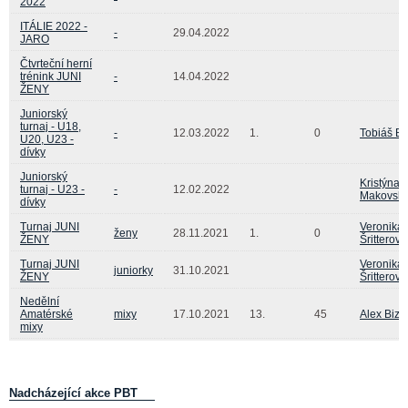
2022
ITÁLIE 2022 -
-
29.04.2022
JARO
Čtvrteční herní
trénink JUNI
-
14.04.2022
ŽENY
Juniorský
turnaj - U18,
-
12.03.2022
1.
0
Tobiáš B
U20, U23 -
dívky
Juniorský
Kristýna
turnaj - U23 -
-
12.02.2022
Makovsk
dívky
Turnaj JUNI
Veronika
ženy
28.11.2021
1.
0
ŽENY
Šritterová
Turnaj JUNI
Veronika
juniorky
31.10.2021
ŽENY
Šritterová
Nedělní
Amatérské
mixy
17.10.2021
13.
45
Alex Bizz
mixy
Nadcházející akce PBT