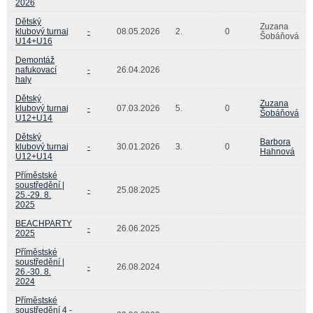
2026
Dětský
Zuzana
klubový turnaj
-
08.05.2026
2.
0
Šobáňová
U14+U16
Demontáž
nafukovací
-
26.04.2026
haly
Dětský
Zuzana
klubový turnaj
-
07.03.2026
5.
0
Šobáňová
U12+U14
Dětský
Barbora
klubový turnaj
-
30.01.2026
3.
0
Hahnová
U12+U14
Příměstské
soustředění |
-
25.08.2025
25.-29. 8.
2025
BEACHPARTY
-
26.06.2025
2025
Příměstské
soustředění |
-
26.08.2024
26.-30. 8.
2024
Příměstské
soustředění 4 -