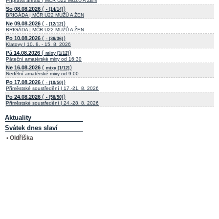
Příprava areálu | MČR U22 MUŽŮ A ŽEN
(
)
So 08.08.2026
- [14/14]
BRIGÁDA | MČR U22 MUŽŮ A ŽEN
(
)
Ne 09.08.2026
- [12/12]
BRIGÁDA | MČR U22 MUŽŮ A ŽEN
(
)
Po 10.08.2026
- [36/36]
Klatovy | 10. 8. - 15. 8. 2026
(
)
Pá 14.08.2026
mixy [1/12]
Páteční amatérské mixy od 16:30
(
)
Ne 16.08.2026
mixy [1/12]
Nedělní amatérské mixy od 9:00
(
)
Po 17.08.2026
- [10/50]
Příměstské soustředění | 17.-21. 8. 2026
(
)
Po 24.08.2026
- [58/50]
Příměstské soustředění | 24.-28. 8. 2026
Aktuality
Svátek dnes slaví
• Oldřiška