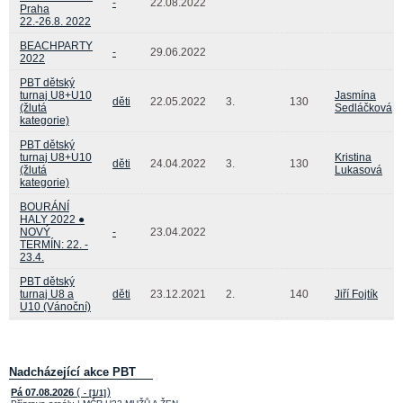
-
22.08.2022
Praha
22.-26.8. 2022
BEACHPARTY
-
29.06.2022
2022
PBT dětský
turnaj U8+U10
Jasmína
děti
22.05.2022
3.
130
(žlutá
Sedláčková
kategorie)
PBT dětský
turnaj U8+U10
Kristina
děti
24.04.2022
3.
130
(žlutá
Lukasová
kategorie)
BOURÁNÍ
HALY 2022 ●
NOVÝ
-
23.04.2022
TERMÍN: 22. -
23.4.
PBT dětský
turnaj U8 a
děti
23.12.2021
2.
140
Jiří Fojtík
U10 (Vánoční)
Nadcházející akce PBT
(
)
Pá 07.08.2026
- [1/1]