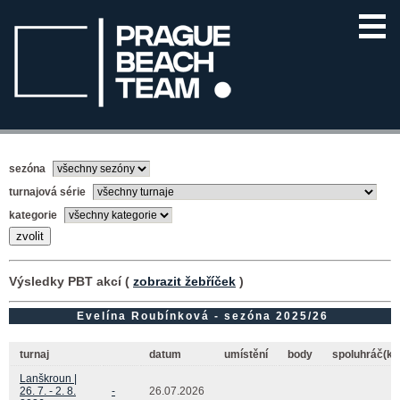
sezóna
turnajová série
kategorie
Výsledky PBT akcí (
zobrazit žebříček
)
Evelína Roubínková - sezóna 2025/26
turnaj
datum
umístění
body
spoluhráč(ka
Lanškroun |
26. 7. - 2. 8.
-
26.07.2026