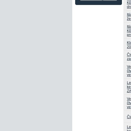
KE
dr
Itá
že
Itá
KE
pr
Kl
20
Čl
za
Ve
čt
ve
Le
ke
Z
Ve
čt
ve
Čl
Le
ke