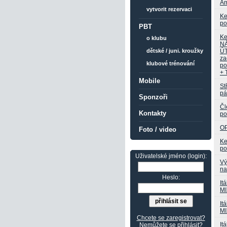
Am
vytvorit rezervaci
Ke
po
PBT
Ke
o klubu
N
ÚT
dětské / juni. kroužky
za
klubové trénování
po
+
Mobile
St
pá
Sponzoři
Čl
Kontakty
po
O
Foto / video
Ke
po
Uživatelské jméno (login):
Vý
na
Heslo:
Itá
M
Itá
M
Chcete se zaregistrovat?
Itá
Nemůžete se přihlásit?