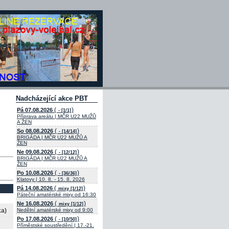
Nadcházející akce PBT
(
)
Pá 07.08.2026
- [1/1]
Příprava areálu | MČR U22 MUŽŮ
A ŽEN
(
)
So 08.08.2026
- [14/14]
BRIGÁDA | MČR U22 MUŽŮ A
ŽEN
(
)
Ne 09.08.2026
- [12/12]
BRIGÁDA | MČR U22 MUŽŮ A
ŽEN
(
)
Po 10.08.2026
- [36/36]
Klatovy | 10. 8. - 15. 8. 2026
(
)
Pá 14.08.2026
mixy [1/12]
Páteční amatérské mixy od 16:30
(
)
Ne 16.08.2026
mixy [1/12]
ka)
Nedělní amatérské mixy od 9:00
(
)
Po 17.08.2026
- [10/50]
Příměstské soustředění | 17.-21.