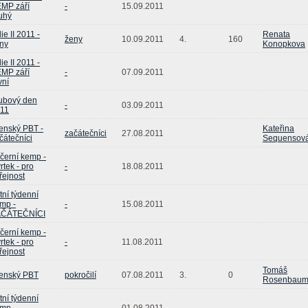
MP září
-
15.09.2011
uhý
lie II 2011 -
Renata
ženy
10.09.2011
4.
160
ny
Konopkova
lie II 2011 -
MP září
-
07.09.2011
vní
ubový den
-
03.09.2011
11
enský PBT -
Kateřina
začátečníci
27.08.2011
čátečníci
Sequensov
černí kemp -
vrtek - pro
-
18.08.2011
řejnost
tní týdenní
mp -
-
15.08.2011
AČÁTEČNÍCI
černí kemp -
vrtek - pro
-
11.08.2011
řejnost
Tomáš
enský PBT
pokročilí
07.08.2011
3.
0
Rosenbau
tní týdenní
mp -
-
01.08.2011