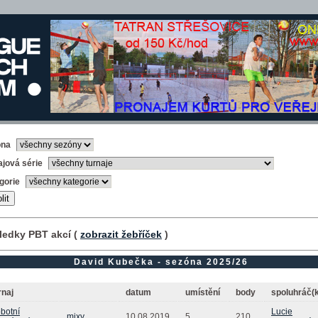
óna
ajová série
gorie
ledky PBT akcí (
zobrazit žebříček
)
David Kubečka - sezóna 2025/26
rnaj
datum
umístění
body
spoluhráč(
botní
Lucie
mixy
10.08.2019
5.
210