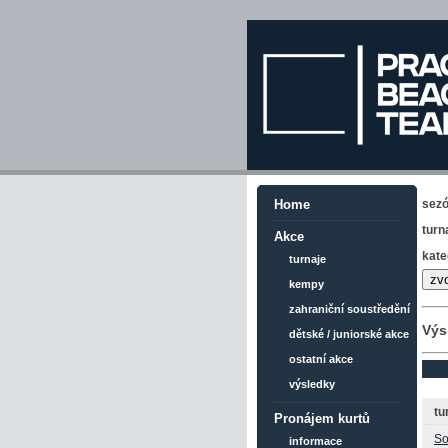
sez
Home
turn
Akce
kate
turnaje
kempy
zahraniční soustředění
Výs
dětské / juniorské akce
ostatní akce
výsledky
tu
Pronájem kurtů
So
informace