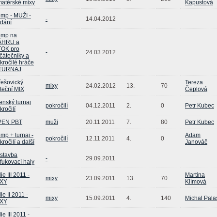
atérské mixy
Kapustová
mp - MUŽI -
-
14.04.2012
dání
mp na
ÁHRU a
OK pro
-
24.03.2012
čátečníky a
kročilé hráče
 TURNAJ
řešovický
Tereza
mixy
24.02.2012
13.
70
teční MIX
Čeplová
enský turnaj
pokročilí
04.12.2011
2.
0
Petr Kubec
kročilí
PEN PBT
muži
20.11.2011
7.
80
Petr Kubec
mp + turnaj -
Adam
pokročilí
12.11.2011
4.
0
kročilí a další
Janováč
stavba
-
29.09.2011
fukovací haly
lie III 2011 -
Martina
mixy
23.09.2011
13.
70
IXY
Klímová
lie II 2011 -
mixy
15.09.2011
4.
140
Michal Pala
IXY
lie III 2011 -