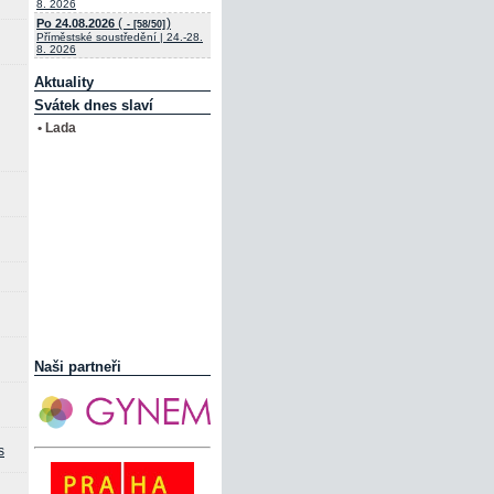
8. 2026
(
)
Po 24.08.2026
- [58/50]
Příměstské soustředění | 24.-28.
8. 2026
Aktuality
Svátek dnes slaví
• Lada
Naši partneři
s