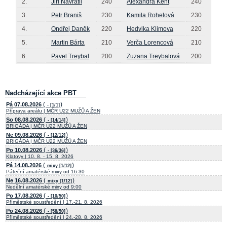
2.
Jiří Navrátil
240
Alexandra Kent
240
3.
Petr Braniš
230
Kamila Rohelová
230
4.
Ondřej Daněk
220
Hedvika Klimova
220
5.
Martin Bárta
210
Verča Lorencová
210
6.
Pavel Treybal
200
Zuzana Treybalová
200
Nadcházející akce PBT
(
)
Pá 07.08.2026
- [1/1]
Příprava areálu | MČR U22 MUŽŮ A ŽEN
(
)
So 08.08.2026
- [14/14]
BRIGÁDA | MČR U22 MUŽŮ A ŽEN
(
)
Ne 09.08.2026
- [12/12]
BRIGÁDA | MČR U22 MUŽŮ A ŽEN
(
)
Po 10.08.2026
- [36/36]
Klatovy | 10. 8. - 15. 8. 2026
(
)
Pá 14.08.2026
mixy [1/12]
Páteční amatérské mixy od 16:30
(
)
Ne 16.08.2026
mixy [1/12]
Nedělní amatérské mixy od 9:00
(
)
Po 17.08.2026
- [10/50]
Příměstské soustředění | 17.-21. 8. 2026
(
)
Po 24.08.2026
- [58/50]
Příměstské soustředění | 24.-28. 8. 2026