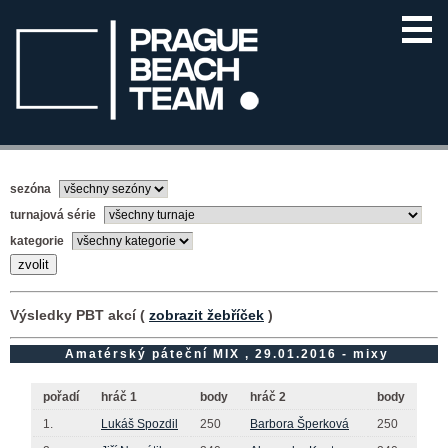
sezóna
turnajová série
kategorie
Výsledky PBT akcí (
zobrazit žebříček
)
Amatérský páteční MIX , 29.01.2016 - mixy
pořadí
hráč 1
body
hráč 2
body
1.
Lukáš Spozdil
250
Barbora Šperková
250