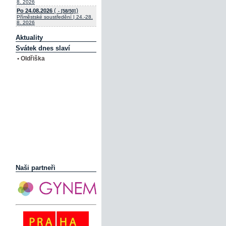
8. 2026
(
)
Po 24.08.2026
- [58/50]
Příměstské soustředění | 24.-28.
8. 2026
Aktuality
Svátek dnes slaví
• Oldřiška
Naši partneři