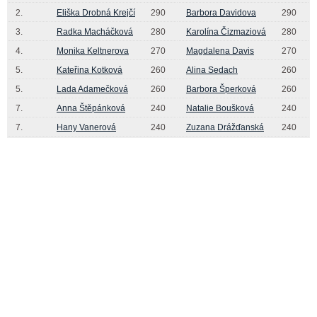
2.
Eliška Drobná Krejčí
290
Barbora Davidova
290
3.
Radka Macháčková
280
Karolína Čizmaziová
280
4.
Monika Keltnerova
270
Magdalena Davis
270
5.
Kateřina Kotková
260
Alina Sedach
260
5.
Lada Adamečková
260
Barbora Šperková
260
7.
Anna Štěpánková
240
Natalie Boušková
240
7.
Hany Vanerová
240
Zuzana Drážďanská
240