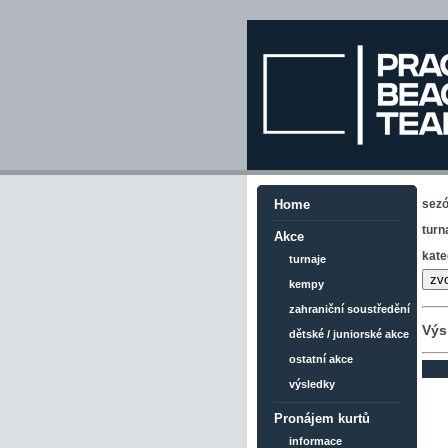
sez
Home
turn
Akce
kate
turnaje
kempy
zahraniční soustředění
Výs
dětské / juniorské akce
ostatní akce
výsledky
Pronájem kurtů
informace