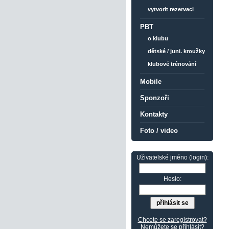
vytvorit rezervaci
PBT
o klubu
dětské / juni. kroužky
klubové trénování
Mobile
Sponzoři
Kontakty
Foto / video
Uživatelské jméno (login):
Heslo:
Chcete se zaregistrovat?
Nemůžete se přihlásit?