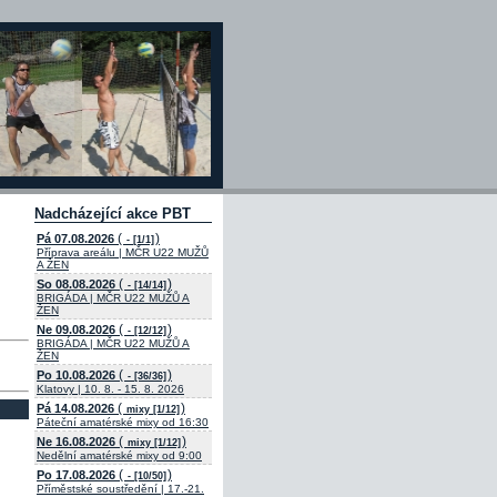
Nadcházející akce PBT
(
)
Pá 07.08.2026
- [1/1]
Příprava areálu | MČR U22 MUŽŮ
A ŽEN
(
)
So 08.08.2026
- [14/14]
BRIGÁDA | MČR U22 MUŽŮ A
ŽEN
(
)
Ne 09.08.2026
- [12/12]
BRIGÁDA | MČR U22 MUŽŮ A
ŽEN
(
)
Po 10.08.2026
- [36/36]
Klatovy | 10. 8. - 15. 8. 2026
(
)
Pá 14.08.2026
mixy [1/12]
Páteční amatérské mixy od 16:30
(
)
Ne 16.08.2026
mixy [1/12]
Nedělní amatérské mixy od 9:00
(
)
Po 17.08.2026
- [10/50]
Příměstské soustředění | 17.-21.