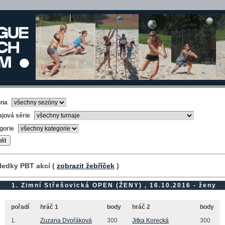
óna
ajová série
gorie
ledky PBT akcí (
zobrazit žebříček
)
1. Zimní Střešovická OPEN (ŽENY) , 16.10.2016 - ženy
pořadí
hráč 1
body
hráč 2
body
1.
Zuzana Dvořáková
300
Jitka Korecká
300