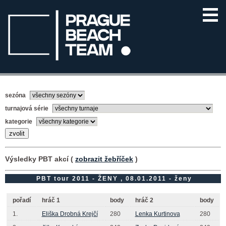
sezóna
turnajová série
kategorie
Výsledky PBT akcí (
zobrazit žebříček
)
PBT tour 2011 - ŽENY , 08.01.2011 - ženy
pořadí
hráč 1
body
hráč 2
body
1.
Eliška Drobná Krejčí
280
Lenka Kurtinova
280