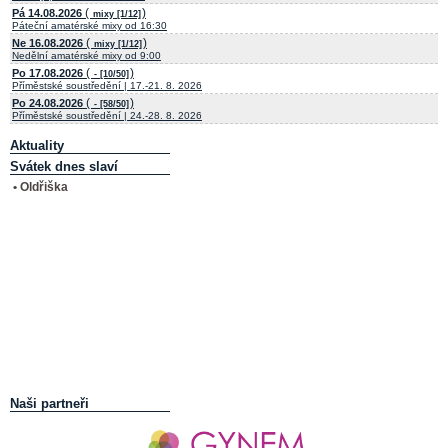
(
)
Pá 14.08.2026
mixy [1/12]
Páteční amatérské mixy od 16:30
(
)
Ne 16.08.2026
mixy [1/12]
Nedělní amatérské mixy od 9:00
(
)
Po 17.08.2026
- [10/50]
Příměstské soustředění | 17.-21. 8. 2026
(
)
Po 24.08.2026
- [58/50]
Příměstské soustředění | 24.-28. 8. 2026
Aktuality
Svátek dnes slaví
• Oldřiška
Naši partneři