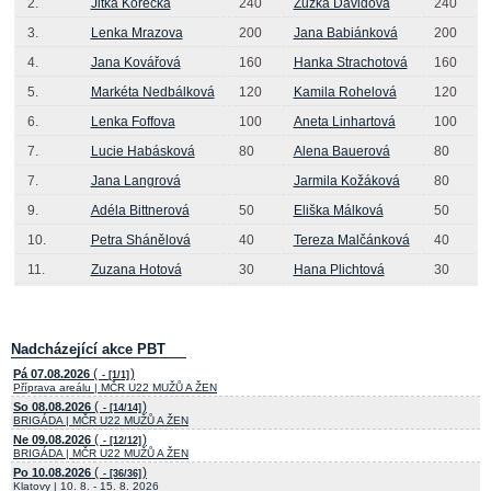
2.
Jitka Korecká
240
Zuzka Davidová
240
3.
Lenka Mrazova
200
Jana Babiánková
200
4.
Jana Kovářová
160
Hanka Strachotová
160
5.
Markéta Nedbálková
120
Kamila Rohelová
120
6.
Lenka Foffova
100
Aneta Linhartová
100
7.
Lucie Habásková
80
Alena Bauerová
80
7.
Jana Langrová
Jarmila Kožáková
80
9.
Adéla Bittnerová
50
Eliška Málková
50
10.
Petra Shánělová
40
Tereza Malčánková
40
11.
Zuzana Hotová
30
Hana Plichtová
30
Nadcházející akce PBT
(
)
Pá 07.08.2026
- [1/1]
Příprava areálu | MČR U22 MUŽŮ A ŽEN
(
)
So 08.08.2026
- [14/14]
BRIGÁDA | MČR U22 MUŽŮ A ŽEN
(
)
Ne 09.08.2026
- [12/12]
BRIGÁDA | MČR U22 MUŽŮ A ŽEN
(
)
Po 10.08.2026
- [36/36]
Klatovy | 10. 8. - 15. 8. 2026