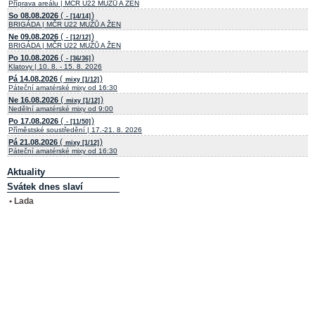
Příprava areálu | MČR U22 MUŽŮ A ŽEN
(
)
So 08.08.2026
- [14/14]
BRIGÁDA | MČR U22 MUŽŮ A ŽEN
(
)
Ne 09.08.2026
- [12/12]
BRIGÁDA | MČR U22 MUŽŮ A ŽEN
(
)
Po 10.08.2026
- [36/36]
Klatovy | 10. 8. - 15. 8. 2026
(
)
Pá 14.08.2026
mixy [1/12]
Páteční amatérské mixy od 16:30
(
)
Ne 16.08.2026
mixy [1/12]
Nedělní amatérské mixy od 9:00
(
)
Po 17.08.2026
- [11/50]
Příměstské soustředění | 17.-21. 8. 2026
(
)
Pá 21.08.2026
mixy [1/12]
Páteční amatérské mixy od 16:30
Aktuality
Svátek dnes slaví
• Lada