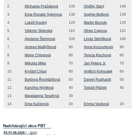
2.
Michaela Pražáková
140
Ondřej Starý
140
3.
Ema Rozalie Sykorova
130
Sophie Bultová
130
4.
Lukáš Koutný
120
Martin Bizzuto
120
5.
Viktorie Stránská
110
Olivie Capova
110
6.
Apolena Šlemrová
100
Linda Stehlíková
100
7.
Andrea Matějčková
90
Anna Kocourková
90
8.
Marie Chlupová
80
Tereza Kluchová
80
9.
Mikulas Mika
70
Jan Petera Jr.
70
10.
Kryštof Chlup
60
Vojtěch Kohoutek
60
11.
Barbora Řechtáčková
50
Daniel Rudhardt
50
12.
Karolína Nývltová
40
Tobiáš Ptáček
40
13.
Magdalena Tesařová
30
14.
Ema Kučerová
20
Emma Vozková
20
Nadcházející akce PBT
(
)
Pá 07.08.2026
- [1/1]