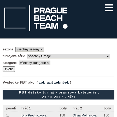
sezóna
turnajová série
kategorie
Výsledky PBT akcí (
zobrazit žebříček
)
PBT dětský turnaj - oranžová kategorie ,
21.10.2017 - děti
pořadí
hráč 1
body
hráč 2
body
1.
Dita Procházková
150
Olivia Molnárová
150