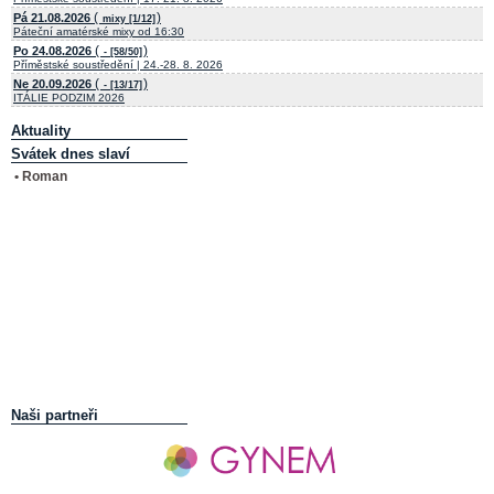
(
)
Pá 21.08.2026
mixy [1/12]
Páteční amatérské mixy od 16:30
(
)
Po 24.08.2026
- [58/50]
Příměstské soustředění | 24.-28. 8. 2026
(
)
Ne 20.09.2026
- [13/17]
ITÁLIE PODZIM 2026
Aktuality
Svátek dnes slaví
• Roman
Naši partneři