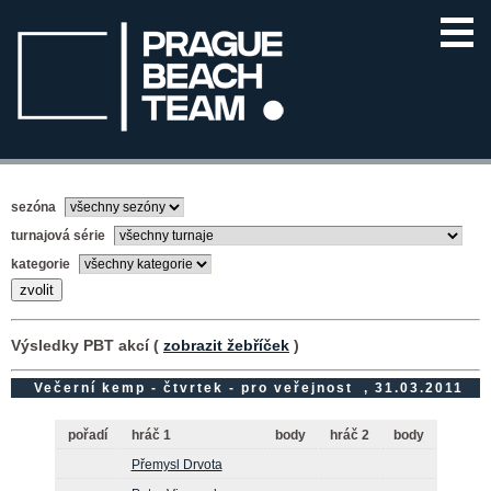
sezóna
turnajová série
kategorie
Výsledky PBT akcí (
zobrazit žebříček
)
Večerní kemp - čtvrtek - pro veřejnost , 31.03.2011
pořadí
hráč 1
body
hráč 2
body
Přemysl Drvota