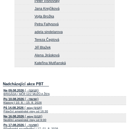
Peter Visnovsky
Jana Krejčíková
Vojta Brožka
Petra Faltysová
adela sindelarova
Tereza Čeplová
Jiří Blažek
Alena Jirásková
Kateřina Mutňanská
Nadcházející akce PBT
(
)
Ne 09.08.2026
- [12/12]
BRIGÁDA | MČR U22 MUŽŮ A ŽEN
(
)
Po 10.08.2026
- [36/36]
Klatovy | 10. 8. - 15. 8. 2026
(
)
Pá 14.08.2026
mixy [1/12]
Páteční amatérské mixy od 16:30
(
)
Ne 16.08.2026
mixy [1/12]
Nedělní amatérské mixy od 9:00
(
)
Po 17.08.2026
- [11/50]
Příměstské soustředění | 17.-21. 8. 2026