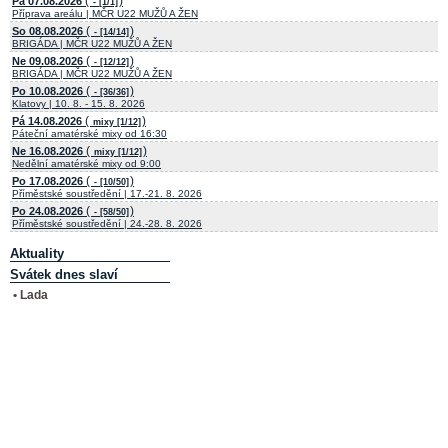
(
)
Pá 07.08.2026
- [1/1]
Příprava areálu | MČR U22 MUŽŮ A ŽEN
(
)
So 08.08.2026
- [14/14]
BRIGÁDA | MČR U22 MUŽŮ A ŽEN
(
)
Ne 09.08.2026
- [12/12]
BRIGÁDA | MČR U22 MUŽŮ A ŽEN
(
)
Po 10.08.2026
- [36/36]
Klatovy | 10. 8. - 15. 8. 2026
(
)
Pá 14.08.2026
mixy [1/12]
Páteční amatérské mixy od 16:30
(
)
Ne 16.08.2026
mixy [1/12]
Nedělní amatérské mixy od 9:00
(
)
Po 17.08.2026
- [10/50]
Příměstské soustředění | 17.-21. 8. 2026
(
)
Po 24.08.2026
- [58/50]
Příměstské soustředění | 24.-28. 8. 2026
Aktuality
Svátek dnes slaví
• Lada