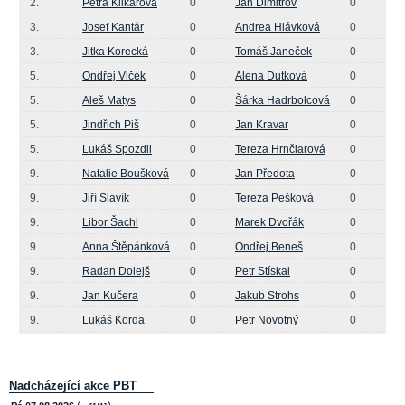
2.
Petra Klikarová
0
Jan Dimitrov
0
3.
Josef Kantár
0
Andrea Hlávková
0
3.
Jitka Korecká
0
Tomáš Janeček
0
5.
Ondřej Vlček
0
Alena Dutková
0
5.
Aleš Matys
0
Šárka Hadrbolcová
0
5.
Jindřich Piš
0
Jan Kravar
0
5.
Lukáš Spozdil
0
Tereza Hrnčiarová
0
9.
Natalie Boušková
0
Jan Předota
0
9.
Jiří Slavík
0
Tereza Pešková
0
9.
Libor Šachl
0
Marek Dvořák
0
9.
Anna Štěpánková
0
Ondřej Beneš
0
9.
Radan Dolejš
0
Petr Stískal
0
9.
Jan Kučera
0
Jakub Strohs
0
9.
Lukáš Korda
0
Petr Novotný
0
Nadcházející akce PBT