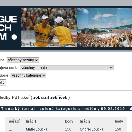
óna
ajová série
gorie
ledky PBT akcí (
zobrazit žebříček
)
T dětský turnaj - zelená kategorie a rodiče , 09.02.2019 - d
pořadí
hráč 1
body
hráč 2
body
1.
Matěj Loučka
150
Ondřej Loučka
150