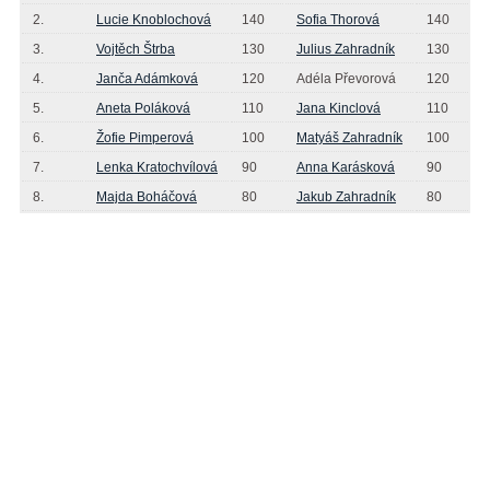
2.
Lucie Knoblochová
140
Sofia Thorová
140
3.
Vojtěch Štrba
130
Julius Zahradník
130
4.
Janča Adámková
120
Adéla Převorová
120
5.
Aneta Poláková
110
Jana Kinclová
110
6.
Žofie Pimperová
100
Matyáš Zahradník
100
7.
Lenka Kratochvílová
90
Anna Karásková
90
8.
Majda Boháčová
80
Jakub Zahradník
80