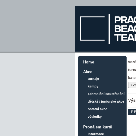
sez
Home
turn
Akce
kate
turnaje
kempy
zahraniční soustředění
Výs
dětské / juniorské akce
ostatní akce
PB
výsledky
Pronájem kurtů
informace