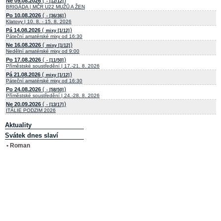
(
)
Ne 09.08.2026
- [12/12]
BRIGÁDA | MČR U22 MUŽŮ A ŽEN
(
)
Po 10.08.2026
- [36/36]
Klatovy | 10. 8. - 15. 8. 2026
(
)
Pá 14.08.2026
mixy [1/12]
Páteční amatérské mixy od 16:30
(
)
Ne 16.08.2026
mixy [1/12]
Nedělní amatérské mixy od 9:00
(
)
Po 17.08.2026
- [11/50]
Příměstské soustředění | 17.-21. 8. 2026
(
)
Pá 21.08.2026
mixy [1/12]
Páteční amatérské mixy od 16:30
(
)
Po 24.08.2026
- [58/50]
Příměstské soustředění | 24.-28. 8. 2026
(
)
Ne 20.09.2026
- [13/17]
ITÁLIE PODZIM 2026
Aktuality
Svátek dnes slaví
• Roman