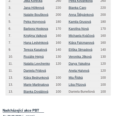
2.
Jitka Korecká
260
Petra Kovaříková
260
3.
Jana Höferová
220
Blanka Caro
220
4.
Natalie Boušková
200
Anna Štěpánková
200
5.
Petra Horynová
180
Kamila Grusová
180
6.
Barbora Hoskova
170
Karolína Nová
170
7.
Kristýna Valková
160
Michaela Kváčová
160
7.
Hana Ledvinková
160
Klára Falcmanová
160
9.
Tereza Kasalová
140
Eliška Strnadová
140
10.
Rozálie Hejná
130
Veronika Jílková
130
11.
Natalia Levchenko
120
Darya Yakutina
120
11.
Daniela Frídová
Aneta Halvová
120
13.
Klára Bedrunková
100
Mia Řídká
100
13.
Marie Martinatova
100
Liba Pilzová
100
13.
Blanka Dostálová
100
Daniela Bunešová
100
Nadcházející akce PBT