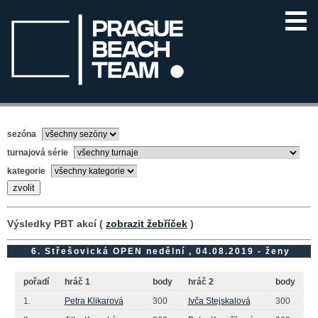
sezóna
turnajová série
kategorie
Výsledky PBT akcí (
zobrazit žebříček
)
6. Střešovická OPEN nedělní , 04.08.2019 - ženy
pořadí
hráč 1
body
hráč 2
body
1.
Petra Klikarová
300
Ivča Stejskalová
300