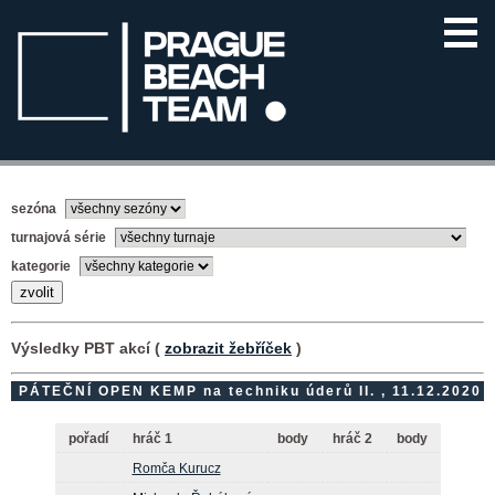
sezóna
turnajová série
kategorie
Výsledky PBT akcí (
zobrazit žebříček
)
PÁTEČNÍ OPEN KEMP na techniku úderů II. , 11.12.2020
pořadí
hráč 1
body
hráč 2
body
Romča Kurucz