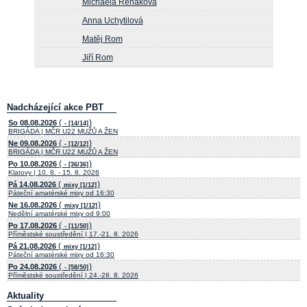
Michaela Řeháková
Anna Uchytilová
Matěj Rom
Jiří Rom
Nadcházející akce PBT
(
)
So 08.08.2026
- [14/14]
BRIGÁDA | MČR U22 MUŽŮ A ŽEN
(
)
Ne 09.08.2026
- [12/12]
BRIGÁDA | MČR U22 MUŽŮ A ŽEN
(
)
Po 10.08.2026
- [36/36]
Klatovy | 10. 8. - 15. 8. 2026
(
)
Pá 14.08.2026
mixy [1/12]
Páteční amatérské mixy od 16:30
(
)
Ne 16.08.2026
mixy [1/12]
Nedělní amatérské mixy od 9:00
(
)
Po 17.08.2026
- [11/50]
Příměstské soustředění | 17.-21. 8. 2026
(
)
Pá 21.08.2026
mixy [1/12]
Páteční amatérské mixy od 16:30
(
)
Po 24.08.2026
- [58/50]
Příměstské soustředění | 24.-28. 8. 2026
Aktuality