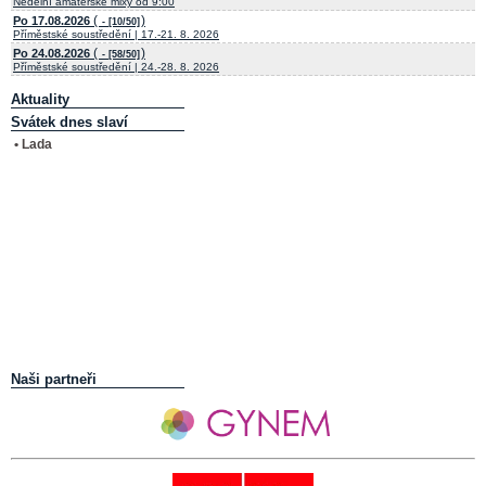
Nedělní amatérské mixy od 9:00
(
)
Po 17.08.2026
- [10/50]
Příměstské soustředění | 17.-21. 8. 2026
(
)
Po 24.08.2026
- [58/50]
Příměstské soustředění | 24.-28. 8. 2026
Aktuality
Svátek dnes slaví
• Lada
Naši partneři