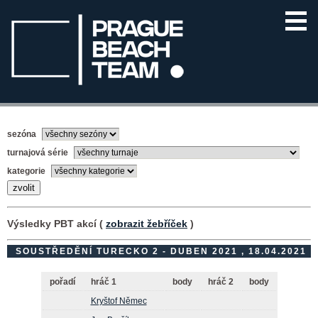
sezóna
turnajová série
kategorie
Výsledky PBT akcí (
zobrazit žebříček
)
SOUSTŘEDĚNÍ TURECKO 2 - DUBEN 2021 , 18.04.2021
pořadí
hráč 1
body
hráč 2
body
Kryštof Němec