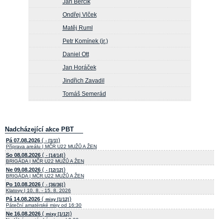
Jan Berčík
Ondřej Vlček
Matěj Ruml
Petr Komínek (jr.)
Daniel Ott
Jan Horáček
Jindřich Zavadil
Tomáš Semerád
Nadcházející akce PBT
(
)
Pá 07.08.2026
- [1/1]
Příprava areálu | MČR U22 MUŽŮ A ŽEN
(
)
So 08.08.2026
- [14/14]
BRIGÁDA | MČR U22 MUŽŮ A ŽEN
(
)
Ne 09.08.2026
- [12/12]
BRIGÁDA | MČR U22 MUŽŮ A ŽEN
(
)
Po 10.08.2026
- [36/36]
Klatovy | 10. 8. - 15. 8. 2026
(
)
Pá 14.08.2026
mixy [1/12]
Páteční amatérské mixy od 16:30
(
)
Ne 16.08.2026
mixy [1/12]