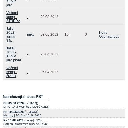
KEMP
jaro
Večerní
kemp -
-
08.08.2012
STŘEDA
Itálie I
2012 -
Petra
mixy
03.05.2012
10.
0
turnaj
Obermanová
3.5.
Itálie I
2012 -
-
25.04.2012
KEMP
jaro první
Večerní
kemp -
-
05.04.2012
čtvrtek
Nadcházející akce PBT
(
)
Ne 09.08.2026
- [12/12]
BRIGÁDA | MČR U22 MUŽŮ A ŽEN
(
)
Po 10.08.2026
- [36/36]
Klatovy | 10. 8. - 15. 8. 2026
(
)
Pá 14.08.2026
mixy [1/12]
Páteční amatérské mixy od 16:30