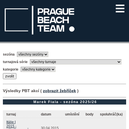
sezóna
turnajová série
kategorie
Výsledky PBT akcí (
zobrazit žebříček
)
Marek Fiala - sezóna 2025/26
turnaj
datum
umístění
body
spoluhráč(ka)
Itálie I
2015 -
-
30.04.2015