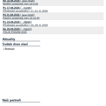
(
)
Ne 16.08.2026
mixy [1/12]
Nedělní amatérské mixy od 9:00
(
)
Po 17.08.2026
- [11/50]
Příměstské soustředění | 17.-21. 8. 2026
(
)
Pá 21.08.2026
mixy [1/12]
Páteční amatérské mixy od 16:30
(
)
Po 24.08.2026
- [58/50]
Příměstské soustředění | 24.-28. 8. 2026
(
)
Ne 20.09.2026
- [13/17]
ITÁLIE PODZIM 2026
Aktuality
Svátek dnes slaví
• Roman
Naši partneři