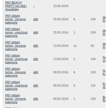
PBT BEACH
PARTY pro děti i
-
23.06.2019
dospěláky
PBT dětský
Mic
turnaj - červená
děti
25.05.2019
6.
100
Pra
kategorie
PBT dětský
Mic
turnaj - oranžová
děti
25.05.2019
1.
150
Pra
kategorie
PBT dětský
Mic
turnaj - červená
děti
13.04.2019
11.
50
Pra
kategorie
PBT dětský
Nat
turnaj - oranžová
děti
13.04.2019
2.
140
Váň
kategorie
PBT dětský
Ann
turnaj - červená
děti
09.03.2019
6.
100
Koc
kategorie
PBT dětský
Em
turnaj - oranžová
děti
09.03.2019
5.
110
Voz
kategorie
PBT dětský
Bar
turnaj - červená
děti
09.02.2019
1.
150
Řec
kategorie