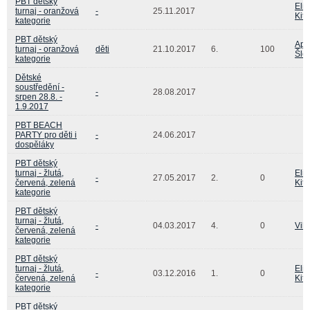
PBT dětský
Eliš
turnaj - oranžová
-
25.11.2017
Kitt
kategorie
PBT dětský
Apo
turnaj - oranžová
děti
21.10.2017
6.
100
Šle
kategorie
Dětské
soustředění -
-
28.08.2017
srpen 28.8. -
1.9.2017
PBT BEACH
PARTY pro děti i
-
24.06.2017
dospěláky
PBT dětský
turnaj - žlutá,
Eliš
-
27.05.2017
2.
0
červená, zelená
Kitt
kategorie
PBT dětský
turnaj - žlutá,
-
04.03.2017
4.
0
Vilé
červená, zelená
kategorie
PBT dětský
turnaj - žlutá,
Eliš
-
03.12.2016
1.
0
červená, zelená
Kitt
kategorie
PBT dětský