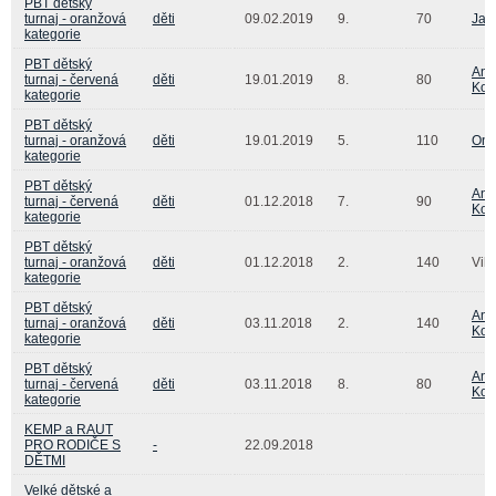
PBT dětský
turnaj - oranžová
děti
09.02.2019
9.
70
Jak
kategorie
PBT dětský
Ann
turnaj - červená
děti
19.01.2019
8.
80
Koc
kategorie
PBT dětský
turnaj - oranžová
děti
19.01.2019
5.
110
Ond
kategorie
PBT dětský
Ann
turnaj - červená
děti
01.12.2018
7.
90
Koc
kategorie
PBT dětský
turnaj - oranžová
děti
01.12.2018
2.
140
Viki
kategorie
PBT dětský
Ann
turnaj - oranžová
děti
03.11.2018
2.
140
Koc
kategorie
PBT dětský
Ann
turnaj - červená
děti
03.11.2018
8.
80
Koc
kategorie
KEMP a RAUT
PRO RODIČE S
-
22.09.2018
DĚTMI
Velké dětské a