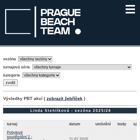
sezóna
turnajová série
kategorie
Výsledky PBT akcí (
zobrazit žebříček
)
Linda Stehlíková - sezóna 2025/26
turnaj
datum
umístění
body
spo
Pobytové
soustředění 2 -
-
11.07.2020