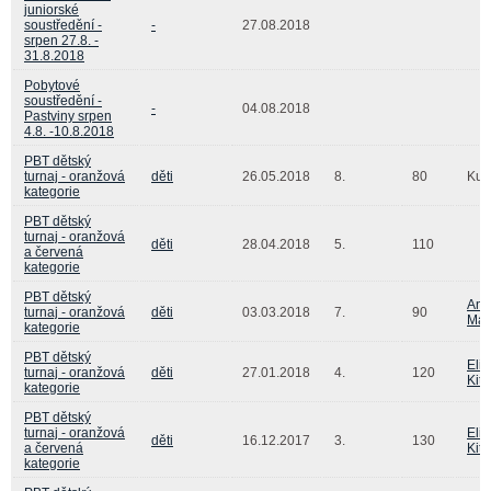
juniorské
soustředění -
-
27.08.2018
srpen 27.8. -
31.8.2018
Pobytové
soustředění -
-
04.08.2018
Pastviny srpen
4.8. -10.8.2018
PBT dětský
turnaj - oranžová
děti
26.05.2018
8.
80
Kub
kategorie
PBT dětský
turnaj - oranžová
děti
28.04.2018
5.
110
a červená
kategorie
PBT dětský
And
turnaj - oranžová
děti
03.03.2018
7.
90
Mat
kategorie
PBT dětský
Eliš
turnaj - oranžová
děti
27.01.2018
4.
120
Kitt
kategorie
PBT dětský
turnaj - oranžová
Eliš
děti
16.12.2017
3.
130
a červená
Kitt
kategorie