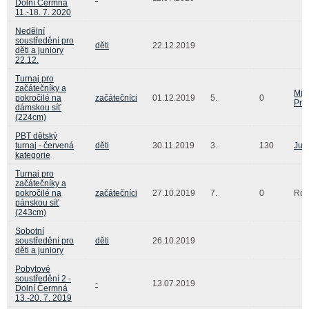
Dolní Čermná
11.-18. 7. 2020
Nedělní
soustředění pro
děti
22.12.2019
děti a juniory
22.12.
Turnaj pro
začátečníky a
Mic
pokročilé na
začátečníci
01.12.2019
5.
0
Pra
dámskou síť
(224cm)
PBT dětský
turnaj - červená
děti
30.11.2019
3.
130
Jus
kategorie
Turnaj pro
začátečníky a
pokročilé na
začátečníci
27.10.2019
7.
0
Robe
pánskou síť
(243cm)
Sobotní
soustředění pro
děti
26.10.2019
děti a juniory
Pobytové
soustředění 2 -
-
13.07.2019
Dolní Čermná
13.-20. 7. 2019