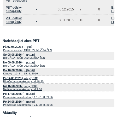
PBT Střešovice
PBT dětský
Bar
-
05.12.2015
7.
0
turnaj-žlutý
Her
PBT dětský
Est
-
07.11.2015
10.
0
turnaj-žlutý
Fojt
Nadcházející akce PBT
(
)
Pá 07.08.2026
- [1/1]
Příprava areálu | MČR U22 MUŽŮ A ŽEN
(
)
So 08.08.2026
- [14/14]
BRIGÁDA | MČR U22 MUŽŮ A ŽEN
(
)
Ne 09.08.2026
- [12/12]
BRIGÁDA | MČR U22 MUŽŮ A ŽEN
(
)
Po 10.08.2026
- [36/36]
Klatovy | 10. 8. - 15. 8. 2026
(
)
Pá 14.08.2026
mixy [1/12]
Páteční amatérské mixy od 16:30
(
)
Ne 16.08.2026
mixy [1/12]
Nedělní amatérské mixy od 9:00
(
)
Po 17.08.2026
- [11/50]
Příměstské soustředění | 17.-21. 8. 2026
(
)
Po 24.08.2026
- [58/50]
Příměstské soustředění | 24.-28. 8. 2026
Aktuality