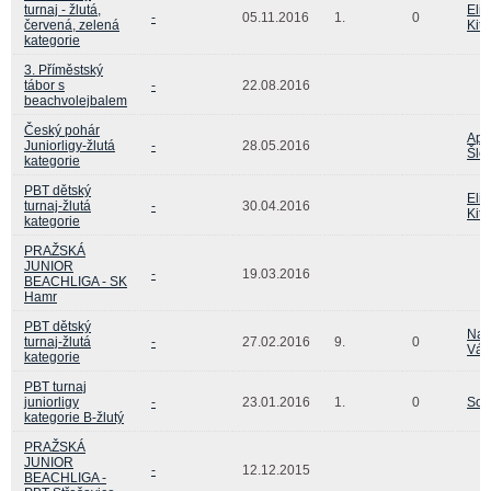
turnaj - žlutá,
Eliš
-
05.11.2016
1.
0
červená, zelená
Kitt
kategorie
3. Příměstský
tábor s
-
22.08.2016
beachvolejbalem
Český pohár
Apo
Juniorligy-žlutá
-
28.05.2016
Šle
kategorie
PBT dětský
Eliš
turnaj-žlutá
-
30.04.2016
Kitt
kategorie
PRAŽSKÁ
JUNIOR
-
19.03.2016
BEACHLIGA - SK
Hamr
PBT dětský
Nat
turnaj-žlutá
-
27.02.2016
9.
0
Váň
kategorie
PBT turnaj
juniorligy
-
23.01.2016
1.
0
Sof
kategorie B-žlutý
PRAŽSKÁ
JUNIOR
-
12.12.2015
BEACHLIGA -