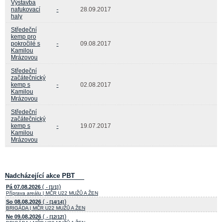
Výstavba
nafukovací
-
28.09.2017
haly
Středeční
kemp pro
pokročilé s
-
09.08.2017
Kamilou
Mrázovou
Středeční
začátečnický
kemp s
-
02.08.2017
Kamilou
Mrázovou
Středeční
začátečnický
kemp s
-
19.07.2017
Kamilou
Mrázovou
Nadcházející akce PBT
(
)
Pá 07.08.2026
- [1/1]
Příprava areálu | MČR U22 MUŽŮ A ŽEN
(
)
So 08.08.2026
- [14/14]
BRIGÁDA | MČR U22 MUŽŮ A ŽEN
(
)
Ne 09.08.2026
- [12/12]