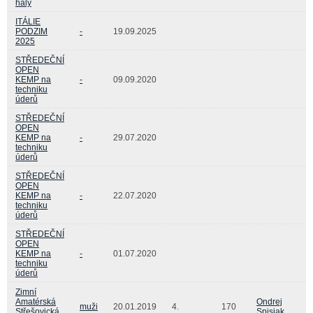
haly
ITÁLIE
PODZIM
-
19.09.2025
2025
STŘEDEČNÍ
OPEN
KEMP na
-
09.09.2020
techniku
úderů
STŘEDEČNÍ
OPEN
KEMP na
-
29.07.2020
techniku
úderů
STŘEDEČNÍ
OPEN
KEMP na
-
22.07.2020
techniku
úderů
STŘEDEČNÍ
OPEN
KEMP na
-
01.07.2020
techniku
úderů
Zimní
Amatérská
Ondrej
muži
20.01.2019
4.
170
Střešovická
Spisiak