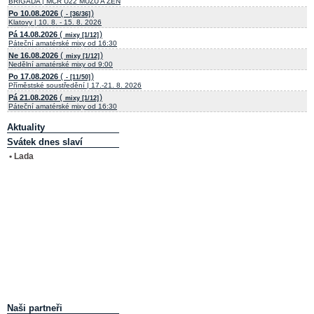
BRIGÁDA | MČR U22 MUŽŮ A ŽEN
(
)
Po 10.08.2026
- [36/36]
Klatovy | 10. 8. - 15. 8. 2026
(
)
Pá 14.08.2026
mixy [1/12]
Páteční amatérské mixy od 16:30
(
)
Ne 16.08.2026
mixy [1/12]
Nedělní amatérské mixy od 9:00
(
)
Po 17.08.2026
- [11/50]
Příměstské soustředění | 17.-21. 8. 2026
(
)
Pá 21.08.2026
mixy [1/12]
Páteční amatérské mixy od 16:30
Aktuality
Svátek dnes slaví
• Lada
Naši partneři