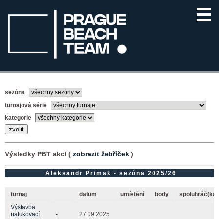
sezóna
turnajová série
kategorie
Výsledky PBT akcí (
zobrazit žebříček
)
Aleksandr Primak - sezóna 2025/26
turnaj
datum
umístění
body
spoluhráč(ka)
Výstavba
nafukovací
-
27.09.2025