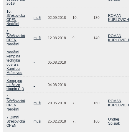
2019
10.
Střešovická
ROMAN
muži
02.09.2018
10.
130
OPEN
KURLOVICH
Nedělní
8.
Střešovická
ROMAN
muži
12.08.2018
9.
140
OPEN
KURLOVICH
Nedělní
Nedělní
kemp na
techniku
-
05.08.2018
úderů s
Kamilou
Mrázovou
Kemp pro
muže ze
-
04.08.2018
skupin C,D
2.
Střešovická
ROMAN
muži
20.05.2018
7.
160
OPEN
KURLOVICH
Nedělní
7. Zimní
Ondrej
Střešovická
muži
25.02.2018
7.
160
Spisiak
OPEN