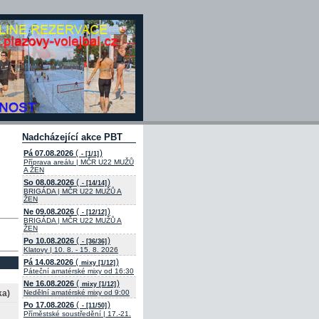
Nadcházející akce PBT
(
)
Pá 07.08.2026
- [1/1]
Příprava areálu | MČR U22 MUŽŮ
A ŽEN
(
)
So 08.08.2026
- [14/14]
BRIGÁDA | MČR U22 MUŽŮ A
ŽEN
(
)
Ne 09.08.2026
- [12/12]
BRIGÁDA | MČR U22 MUŽŮ A
ŽEN
(
)
Po 10.08.2026
- [36/36]
Klatovy | 10. 8. - 15. 8. 2026
(
)
Pá 14.08.2026
mixy [1/12]
Páteční amatérské mixy od 16:30
(
)
Ne 16.08.2026
mixy [1/12]
ka)
Nedělní amatérské mixy od 9:00
(
)
Po 17.08.2026
- [11/50]
Příměstské soustředění | 17.-21.