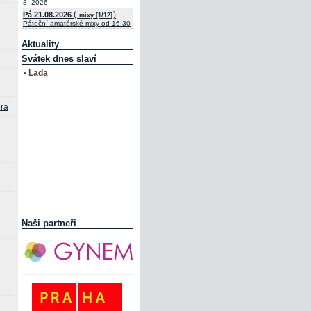
8. 2026
(
)
Pá 21.08.2026
mixy [1/12]
Páteční amatérské mixy od 16:30
Aktuality
Svátek dnes slaví
• Lada
era
Naši partneři