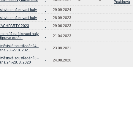
Pexidrová
stavba nafukovací haly
-
29.09.2024
stavba nafukovací haly
-
28.09.2023
EACHPARTY 2023
-
29.06.2023
montáž nafukovací haly
-
21.04.2023
příprava areálu
íměstské soustředění 4 -
-
23.08.2021
aha 23.-27.8. 2021
íměstské soustředění 3 -
-
24.08.2020
aha 24.-28. 8. 2020