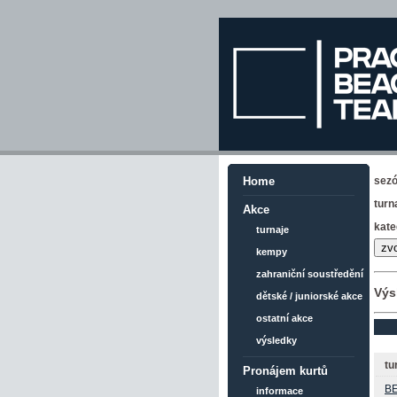
sez
Home
turn
Akce
kate
turnaje
kempy
zahraniční soustředění
Výs
dětské / juniorské akce
ostatní akce
výsledky
tu
Pronájem kurtů
B
informace