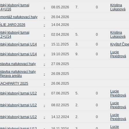
tský klubový turnaj
Kristina
-
08.05.2026
7.
0
14+U16
Lukasová
montáž nafukovací haly
-
26.04.2026
ÁLIE JARO 2026
-
14.04.2026
tský klubový turnaj
Kristina
-
02.04.2026
5.
0
12+U14
Lukasová
tský klubový turnaj U14
-
15.11.2025
3.
0
Kryštof Čip
Lucie
tský klubový turnaj U14
-
19.10.2025
9.
0
Pexidrová
stavba nafukovací haly
-
27.09.2025
stavba nafukovací haly
-
26.09.2025
příprava areálu
EACHPARTY 2025
-
26.06.2025
Lucie
tský klubový turnaj U12
-
07.06.2025
5.
0
Pexidrová
Lucie
tský klubový turnaj U12
-
08.02.2025
2.
0
Pexidrová
Lucie
tský klubový turnaj U12
-
14.12.2024
2.
0
Pexidrová
Lucie
tský klubový turnaj U12
-
16.11.2024
3.
0