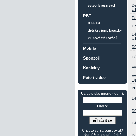
Dě
vytvorit rezervaci
U
PBT
De
o klubu
IT
dětské / juni. kroužky
Dě
klubové trénování
U
Dě
Mobile
Dě
Sponzoři
Vý
Kontakty
Vý
Foto / video
- 
B
Uživatelské jméno (login):
Dě
Heslo:
Dě
Dě
Chcete se zaregistrovat?
Nemůžete se přihlásit?
Dě