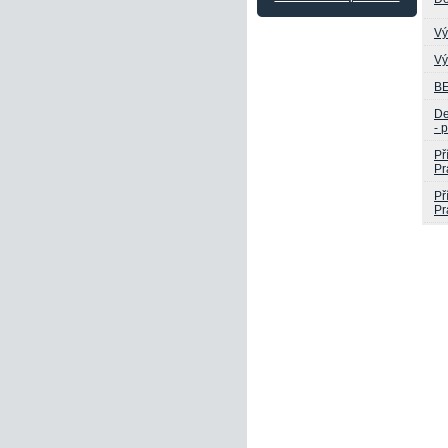
Vý
Vý
B
De
- 
Př
Pr
Př
Pr