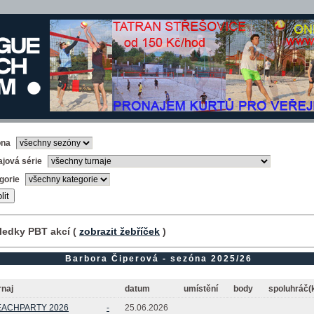
óna
ajová série
gorie
ledky PBT akcí (
zobrazit žebříček
)
Barbora Čiperová - sezóna 2025/26
rnaj
datum
umístění
body
spoluhráč(
EACHPARTY 2026
-
25.06.2026