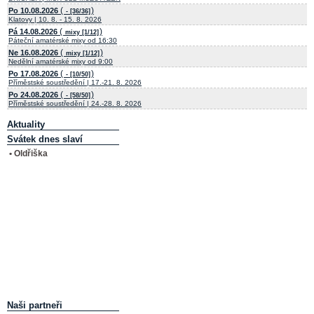
(
)
Po 10.08.2026
- [36/36]
Klatovy | 10. 8. - 15. 8. 2026
(
)
Pá 14.08.2026
mixy [1/12]
Páteční amatérské mixy od 16:30
(
)
Ne 16.08.2026
mixy [1/12]
Nedělní amatérské mixy od 9:00
(
)
Po 17.08.2026
- [10/50]
Příměstské soustředění | 17.-21. 8. 2026
(
)
Po 24.08.2026
- [58/50]
Příměstské soustředění | 24.-28. 8. 2026
Aktuality
Svátek dnes slaví
• Oldřiška
Naši partneři