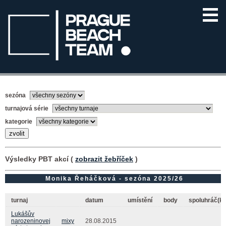
sezóna
turnajová série
kategorie
Výsledky PBT akcí (
zobrazit žebříček
)
Monika Řeháčková - sezóna 2025/26
turnaj
datum
umístění
body
spoluhráč(ka
Lukášův
narozeninovej
mixy
28.08.2015