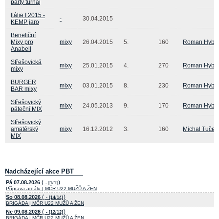
párty turnaj
Itálie I 2015 -
-
30.04.2015
KEMP jaro
Benefiční
Mixy pro
mixy
26.04.2015
5.
160
Roman Hyble
Anabell
Střešovická
mixy
25.01.2015
4.
270
Roman Hyble
mixy
BURGER
mixy
03.01.2015
8.
230
Roman Hyble
BAR mixy
Střešovický
mixy
24.05.2013
9.
170
Roman Hyble
páteční MIX
Střešovický
amatérský
mixy
16.12.2012
3.
160
Michal Tuček
MIX
Nadcházející akce PBT
(
)
Pá 07.08.2026
- [1/1]
Příprava areálu | MČR U22 MUŽŮ A ŽEN
(
)
So 08.08.2026
- [14/14]
BRIGÁDA | MČR U22 MUŽŮ A ŽEN
(
)
Ne 09.08.2026
- [12/12]
BRIGÁDA | MČR U22 MUŽŮ A ŽEN