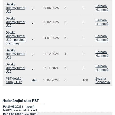
Dětský
Barbora
klubový turnaj
-
07.06.2025
3.
0
Hahnová
U12
Dětský
Barbora
klubový turnaj
-
08.02.2025
5.
0
Hahnová
U12
Dětský
klubový turnaj
Barbora
-
31.01.2025
5.
0
U12 - pololetní
Hahnová
prázdniny
Dětský
Barbora
klubový turnaj
-
14.12.2024
4.
0
Hahnová
U12
Dětský
Barbora
klubový turnaj
-
16.11.2024
5.
0
Hahnová
U12
PBT dětský
Zuzana
děti
13.04.2024
6.
100
turnaj - U12
Šobáňová
Nadcházející akce PBT
(
)
Po 10.08.2026
- [36/36]
Klatovy | 10. 8. - 15. 8. 2026
(
)
Pá 14.08.2026
mixy [2/12]