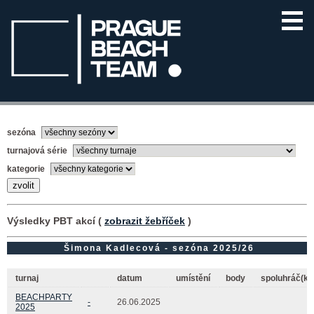
sezóna
turnajová série
kategorie
Výsledky PBT akcí (
zobrazit žebříček
)
Šimona Kadlecová - sezóna 2025/26
turnaj
datum
umístění
body
spoluhráč(ka
BEACHPARTY
-
26.06.2025
2025