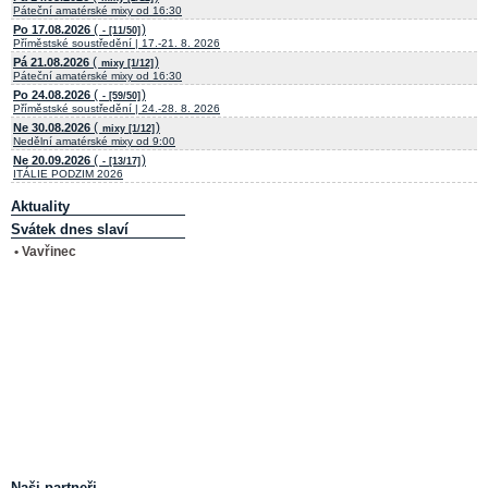
Páteční amatérské mixy od 16:30
(
)
Po 17.08.2026
- [11/50]
Příměstské soustředění | 17.-21. 8. 2026
(
)
Pá 21.08.2026
mixy [1/12]
Páteční amatérské mixy od 16:30
(
)
Po 24.08.2026
- [59/50]
Příměstské soustředění | 24.-28. 8. 2026
(
)
Ne 30.08.2026
mixy [1/12]
Nedělní amatérské mixy od 9:00
(
)
Ne 20.09.2026
- [13/17]
ITÁLIE PODZIM 2026
Aktuality
Svátek dnes slaví
• Vavřinec
Naši partneři