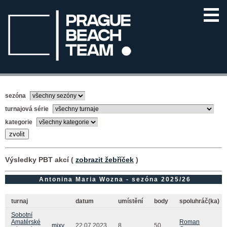
sezóna
turnajová série
kategorie
Výsledky PBT akcí (
zobrazit žebříček
)
Antonina Maria Wozna - sezóna 2025/26
turnaj
datum
umístění
body
spoluhráč(ka)
Sobotní
Amatérské
Roman
mixy
22.07.2023
8.
50