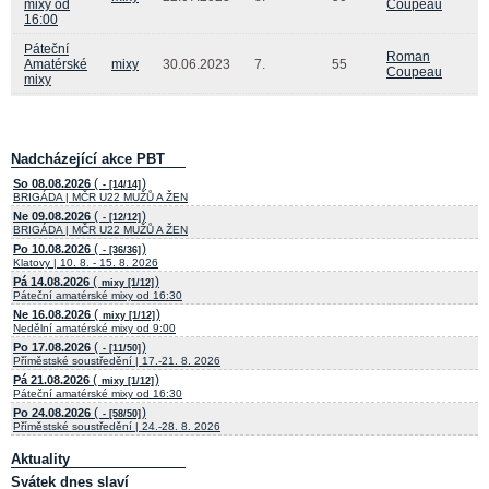
mixy od
Coupeau
16:00
Páteční
Roman
Amatérské
mixy
30.06.2023
7.
55
Coupeau
mixy
Nadcházející akce PBT
(
)
So 08.08.2026
- [14/14]
BRIGÁDA | MČR U22 MUŽŮ A ŽEN
(
)
Ne 09.08.2026
- [12/12]
BRIGÁDA | MČR U22 MUŽŮ A ŽEN
(
)
Po 10.08.2026
- [36/36]
Klatovy | 10. 8. - 15. 8. 2026
(
)
Pá 14.08.2026
mixy [1/12]
Páteční amatérské mixy od 16:30
(
)
Ne 16.08.2026
mixy [1/12]
Nedělní amatérské mixy od 9:00
(
)
Po 17.08.2026
- [11/50]
Příměstské soustředění | 17.-21. 8. 2026
(
)
Pá 21.08.2026
mixy [1/12]
Páteční amatérské mixy od 16:30
(
)
Po 24.08.2026
- [58/50]
Příměstské soustředění | 24.-28. 8. 2026
Aktuality
Svátek dnes slaví