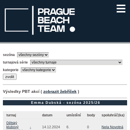
sezóna
turnajová série
kategorie
Výsledky PBT akcí (
zobrazit žebříček
)
Emma Dubská - sezóna 2025/26
turnaj
datum
umístění
body
spoluhráč(ka)
Dětský
klubový
-
14.12.2024
6.
0
Nela Novotná