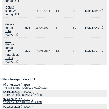
turnaj U14
Dětský
klubový
-
16.11.2024
14.
0
Nela Novotná
turnaj U14
PBT
dětský
turnaj -
děti
13.04.2024
8.
80
Nela Novotná
U14
(červená)
PBT
dětský
turnaj -
U12
děti
16.03.2024
14.
20
Nela Novotná
(oranžová)
+ U14
(červená)
Nadcházející akce PBT
(
)
Pá 07.08.2026
- [1/1]
Příprava areálu | MČR U22 MUŽŮ A ŽEN
(
)
So 08.08.2026
- [14/14]
BRIGÁDA | MČR U22 MUŽŮ A ŽEN
(
)
Ne 09.08.2026
- [12/12]
BRIGÁDA | MČR U22 MUŽŮ A ŽEN
(
)
Po 10.08.2026
- [36/36]