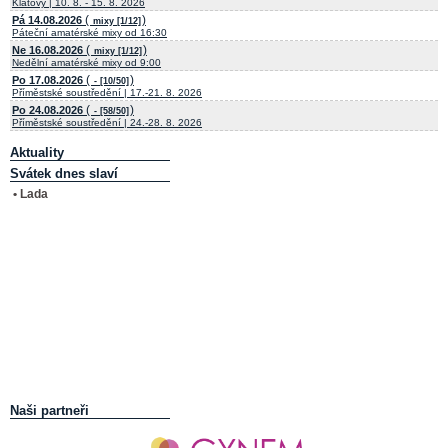
Klatovy | 10. 8. - 15. 8. 2026
(
)
Pá 14.08.2026
mixy [1/12]
Páteční amatérské mixy od 16:30
(
)
Ne 16.08.2026
mixy [1/12]
Nedělní amatérské mixy od 9:00
(
)
Po 17.08.2026
- [10/50]
Příměstské soustředění | 17.-21. 8. 2026
(
)
Po 24.08.2026
- [58/50]
Příměstské soustředění | 24.-28. 8. 2026
Aktuality
Svátek dnes slaví
• Lada
Naši partneři