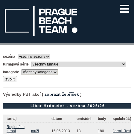
sezóna
turnajová série
kategorie
Výsledky PBT akcí (
zobrazit žebříček
)
Libor Hrdoušek - sezóna 2025/26
turnaj
datum
umístění
body
spoluhráč(k
Regionální
turnaj
muži
16.06.2013
13.
180
Jarmil Resle