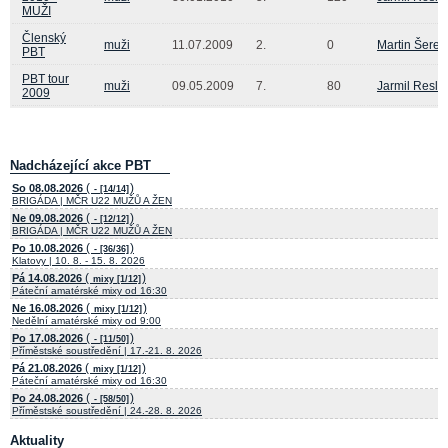
MUŽI
Členský
muži
11.07.2009
2.
0
Martin Šere
PBT
PBT tour
muži
09.05.2009
7.
80
Jarmil Resle
2009
Nadcházející akce PBT
(
)
So 08.08.2026
- [14/14]
BRIGÁDA | MČR U22 MUŽŮ A ŽEN
(
)
Ne 09.08.2026
- [12/12]
BRIGÁDA | MČR U22 MUŽŮ A ŽEN
(
)
Po 10.08.2026
- [36/36]
Klatovy | 10. 8. - 15. 8. 2026
(
)
Pá 14.08.2026
mixy [1/12]
Páteční amatérské mixy od 16:30
(
)
Ne 16.08.2026
mixy [1/12]
Nedělní amatérské mixy od 9:00
(
)
Po 17.08.2026
- [11/50]
Příměstské soustředění | 17.-21. 8. 2026
(
)
Pá 21.08.2026
mixy [1/12]
Páteční amatérské mixy od 16:30
(
)
Po 24.08.2026
- [58/50]
Příměstské soustředění | 24.-28. 8. 2026
Aktuality