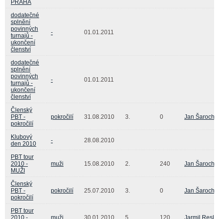
PRAHA
dodatečné
splnění
povinných
-
01.01.2011
turnajů -
ukončení
členství
dodatečné
splnění
povinných
-
01.01.2011
turnajů -
ukončení
členství
Členský
PBT -
pokročilí
31.08.2010
3.
0
Jan Šaroch
pokročilí
Klubový
-
28.08.2010
den 2010
PBT tour
2010 -
muži
15.08.2010
2.
240
Jan Šaroch
MUŽI
Členský
PBT -
pokročilí
25.07.2010
3.
0
Jan Šaroch
pokročilí
PBT tour
2010 -
muži
30.01.2010
5.
120
Jarmil Resle